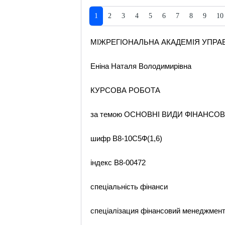
1
2
3
4
5
6
7
8
9
10
МІЖРЕГІОНАЛЬНА АКАДЕМІЯ УПР
Еніна Наталя Володимирівна
КУРСОВА РОБОТА
за темою ОСНОВНІ ВИДИ ФІНАНСОВ
шифр В8-10С5Ф(1,6)
індекс В8-00472
спеціальність фінанси
спеціалізация фінансовий менеджмен