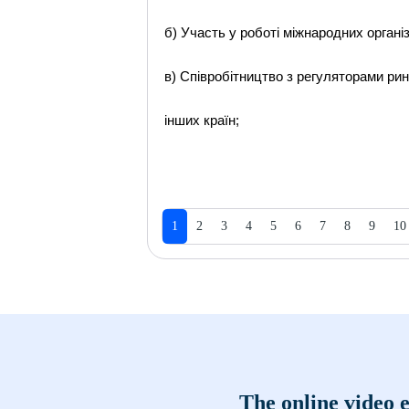
б) Участь у роботі міжнародних організ
в) Співробітництво з регуляторами рин
інших країн;
1
2
3
4
5
6
7
8
9
10
The online video e