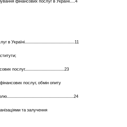
снування фінансових послуг в Україні….4
їні............................................11
нститути;
слуг...................................23
фінансових послуг, обмін опиту
.................................................24
ганізаціями та залучення