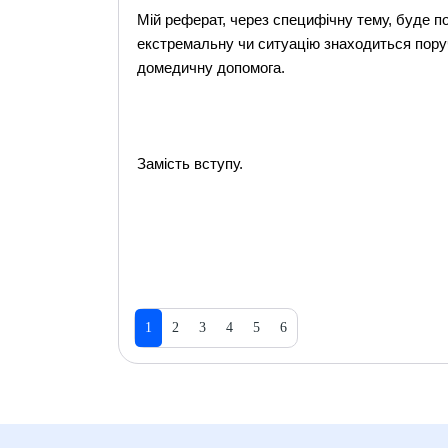
Мій реферат, через специфічну тему, буде п
екстремальну чи ситуацію знаходиться пору
домедичну допомога.
Замість вступу.
1
2
3
4
5
6