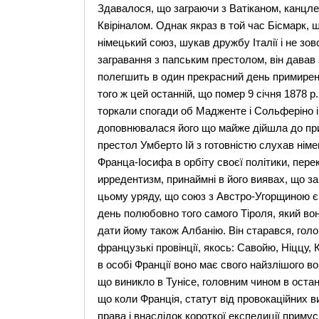
Здавалося, що заграючи з Ватіканом, канцле
Квіріналом. Однак якраз в той час Бісмарк,
німецький союз, шукав дружбу Італії і не зо
загравання з папським престолом, він давав
полегшить в один прекрасний день примирен
того ж цей останній, що помер 9 січня 1878 р
торкали спогади об Мадженте і Сольферіно і
доповнювалася його що майже дійшла до при
престол Умберто Iй з готовністю слухав німец
Франца-Іосифа в орбіту своєї політики, пере
ирредентизм, принаймні в його виявах, що за
цьому уряду, що союз з Австро-Угорщиною є
день полюбовно того самого Тіроля, який воно
дати йому також Албанію. Він старався, голо
французькі провінції, якось: Савойю, Ніццу,
в особі Франції воно має свого найзлішого во
що виникло в Тунісе, головним чином в останн
що коли Франція, статут від провокаційних в
права і внаслідок короткої експедиції примус