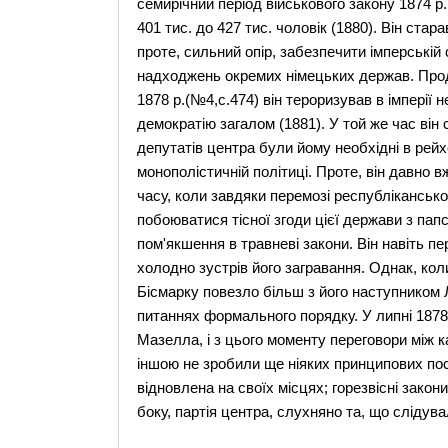
семирічний період військового закону 1874 р.
401 тис. до 427 тис. чоловік (1880). Він ста
проте, сильний опір, забезпечити імперській
надходжень окремих німецьких держав. Прод
1878 р.(№4,с.474) він тероризував в імперії 
демократію загалом (1881). У той же час він 
депутатів центра були йому необхідні в рейхс
монополістичній політиці. Проте, він давно вж
часу, коли завдяки перемозі республікансько
побоюватися тісної згоди цієї держави з папс
пом'якшення в травневі закони. Він навіть пе
холодно зустрів його загравання. Однак, коли
Бісмарку повезло більш з його наступником Л
питаннях формального порядку. У липні 1878
Мазелла, і з цього моменту переговори між ка
іншою не зробили ще ніяких принципових пос
відновлена на своїх місцях; горезвісні зако
боку, партія центра, слухняно та, що слідув