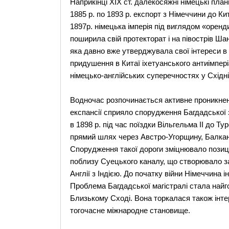
Наприкінці XIX ст. далекосяжні німецькі план
1885 р. по 1893 р. експорт з Німеччини до К
1897р. німецька імперія під виглядом «оренд
поширила свій протекторат і на півострів Ша
яка давно вже утверджувала свої інтереси в 
придушення в Китаї іхетуанського антиімпер
німецько-англійських суперечностях у Східній
Водночас розпочинається активне проникненн
експансії сприяло спорудження Багдадської з
в 1898 р. під час поїздки Вільгельма II до Т
прямий шлях через Австро-Угорщину, Балканс
Спорудження такої дороги зміцнювало позиці
поблизу Суецького каналу, що створювало з
Англії з Індією. До початку війни Німеччина 
Проблема Багдадської магістралі стала найг
Близькому Сході. Вона торкалася також інтер
тогочасне міжнародне становище.