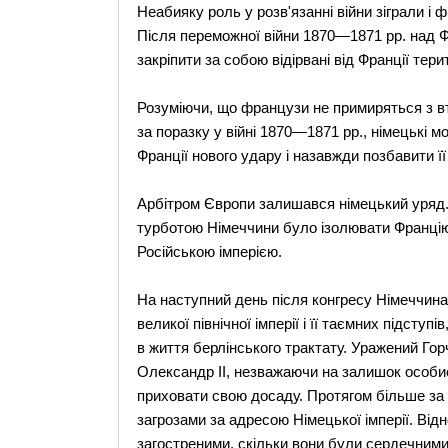
Неабияку роль у розв'язанні війни зіграли і 
Після переможної війни 1870—1871 рр. над Ф
закріпити за собою відірвані від Франції терит
Розуміючи, що французи не примиряться з в
за поразку у війні 1870—1871 рр., німецькі 
Франції нового удару і назавжди позбавити її
Арбітром Європи залишався німецький уряд. П
турботою Німеччини було ізолювати Францію 
Російською імперією.
На наступний день після конгресу Німеччина
великої північної імперії і її таємних підст
в життя берлінського трактату. Уражений Горч
Олександр II, незважаючи на залишок особист
приховати свою досаду. Протягом більше за 
загрозами за адресою Німецької імперії. Від
загостреними, скільки вони були сердечними 