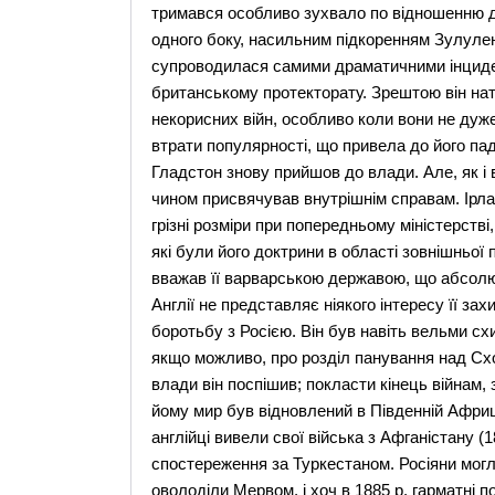
тримався особливо зухвало по відношенню до 
одного боку, насильним підкоренням Зулулен
супроводилася самими драматичними інциде
британському протекторату. Зрештою він нат
некорисних війн, особливо коли вони не дуже 
втрати популярності, що привела до його паді
Гладстон знову прийшов до влади. Але, як і 
чином присвячував внутрішнім справам. Ірла
грізні розміри при попередньому міністерстві
які були його доктрини в області зовнішньої 
вважав її варварською державою, що абсолют
Англії не представляє ніякого інтересу її за
боротьбу з Росією. Він був навіть вельми сх
якщо можливо, про розділ панування над Сх
влади він поспішив; покласти кінець війнам
йому мир був відновлений в Південній Африці
англійці вивели свої війська з Афганістану 
спостереження за Туркестаном. Росіяни могл
оволоділи Мервом, і хоч в 1885 р. гарматні п