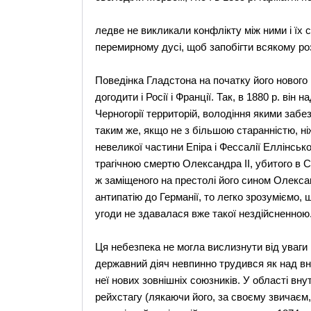
ледве не викликали конфлікту між ними і їх с
перемирному дусі, щоб запобігти всякому ро
Поведінка Гладстона на початку його нового
догодити і Росії і Франції. Так, в 1880 р. він 
Черногорії территорій, володіння якими забезп
таким же, якщо не з більшою старанністю, ні
невеликої частини Епіра і Фессалії Еллінськ
трагічною смертю Олександра II, убитого в С
ж заміщеного на престолі його сином Олексан
антипатію до Германії, то легко зрозуміємо,
угоди не здавалася вже такої нездійсненною
Ця небезпека не могла вислизнути від уваги
державний діяч невпинно трудився як над вну
неї нових зовнішніх союзників. У області вну
рейхстагу (лякаючи його, за своєму звичає