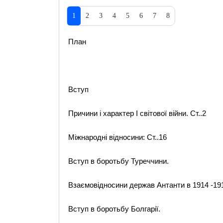
1
2
3
4
5
6
7
8
План
Вступ
Причини і характер І світової війни. Ст..2
Міжнародні відносини: Ст..16
Вступ в боротьбу Туреччини.
Взаємовідносини держав Антанти в 1914 -191
Вступ в боротьбу Болгарії.