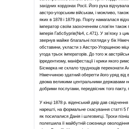
західних кордонах Росії. Його рука відчувала
австро-угорським військам, і можливо, також
яких в 1878 і 1879 рр. Порту намагалася відх
імператор своїм заохоченням слов'ян також
імперія Габсбургів(№4, с.471). У зв'язку з
звернув майже благальні погляди у бік Німечч
обставини, укласти з Австро-Угорщиною міцн
угода трьох імператорів. До того ж австрійсь
ірредентизму, маніфестації і крики якого ри
Бісмарка не склало труднощів переконати Ан
Німеччиною здатний оберегти його уряд від 
двома великими центральними державами н
добрими послугами, передвісник того пакту, п
У кінці 1878 р. віденський двір дав свідчен
нарешті, на формальне скасування статті 5 
як посилалися Данія і шлезвигці. Трохи пізн
полегшила її майбутній союзнице оволодіння