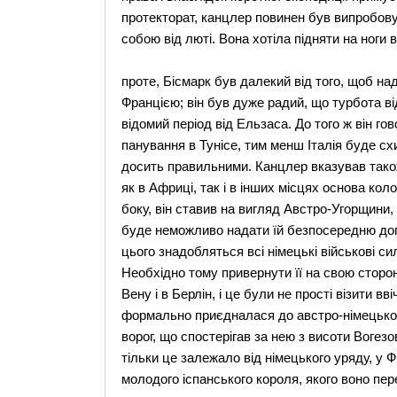
протекторат, канцлер повинен був випробову
собою від люті. Вона хотіла підняти на ноги
проте, Бісмарк був далекий від того, щоб нада
Францією; він був дуже радий, що турбота ві
відомий період від Ельзаса. До того ж він го
панування в Тунісе, тим менш Італія буде сх
досить правильними. Канцлер вказував також
як в Африці, так і в інших місцях основа коло
боку, він ставив на вигляд Австро-Угорщини,
буде неможливо надати їй безпосередню доп
цього знадобляться всі німецькі військові си
Необхідно тому привернути її на свою сторон
Вену і в Берлін, і це були не прості візити в
формально приєдналася до австро-німецьком
ворог, що спостерігав за нею з висоти Вогезо
тільки це залежало від німецького уряду, у Фр
молодого іспанського короля, якого воно пе