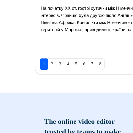
На початку XX ст. гострі сутички між Німечч
інтересів. Франція була другою після Англі
Північна Африка. Конфлікти між Німеччиною 
територій у Марокко, приводили ці країни на г
1
2
3
4
5
6
7
8
The online video editor
trusted by teams to make