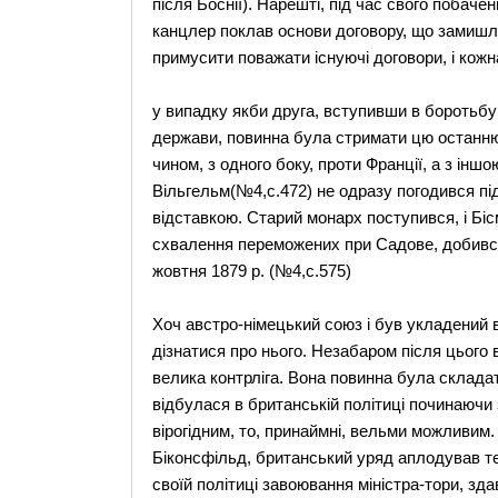
після Боснії). Нарешті, під час свого побаче
канцлер поклав основи договору, що замишля
примусити поважати існуючі договори, і кожна
у випадку якби друга, вступивши в боротьбу
держави, повинна була стримати цю останню
чином, з одного боку, проти Франції, а з іншо
Вільгельм(№4,с.472) не одразу погодився пі
відставкою. Старий монарх поступився, і Бісм
схвалення переможених при Садове, добився,
жовтня 1879 р. (№4,с.575)
Хоч австро-німецький союз і був укладений 
дізнатися про нього. Незабаром після цього 
велика контрліга. Вона повинна була складатис
відбулася в британській політиці починаючи 
вірогідним, то, принаймні, вельми можливим
Біконсфільд, британський уряд аплодував те
своїй політиці завоювання міністра-тори, зда