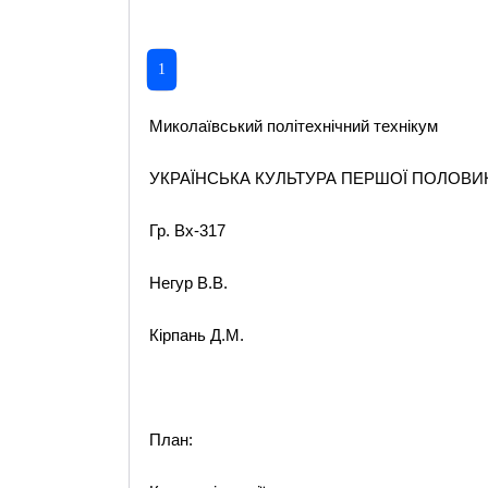
1
Миколаївський політехнічний технікум
УКРАЇНСЬКА КУЛЬТУРА ПЕРШОЇ ПОЛОВИН
Гр. Вх-317
Негур В.В.
Кірпань Д.М.
План: