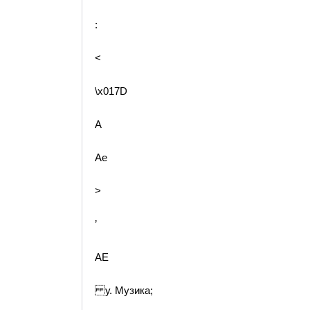
:
<
\x017D
A
Ae
>
’
AE
у. Музика;