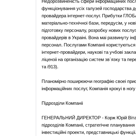
Недорозвиненість сфери інформаційних посл
функціонування усіх галузей господарства д
провайдера інтернет-послуг. Прибутки ГЛО
матеріально-технічноі бази, передусім, у нов
підготовку персоналу, розробку нових послуг
провайдерів в Украіні. Вона маі развинуту і
персонал. Послугами Компаніі користуються де
інтернет-провайдери, наукові та учбові заклад
ліцензіі на організацію систем зв`язку та пер
та і913).
Планомірно поширюючи географію своеі прису
інформаційних послуг, Компанія крокуі в ногу
Підрозділи Компаніі
ГЕНЕРАЛЬНИЙ ДИРЕКТОР - Корж Юрій Віталій
підрозділів Компаніі, стратегічне планування
інвестиційні проекти, представницькі функціі