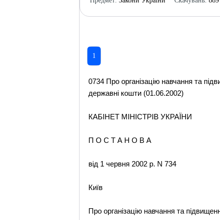
Предмет:
Закони України
Скачувань:
889
1
0734 Про організацію навчання та підви
державні кошти (01.06.2002)
КАБІНЕТ МІНІСТРІВ УКРАЇНИ
П О С Т А Н О В А
від 1 червня 2002 р. N 734
Київ
Про організацію навчання та підвищен