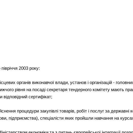
 півріччя 2003 року:
ісцевих органів виконавчої влади, установ і організацій - голов
ижчого рівня на посаді секретаря тендерного комітету мають пра
и відповідний сертифікат;
ійснення процедури закупівлі товарів, робіт і послуг за державні 
нови, підприємства), спеціалісти яких пройшли навчання на курсах
 Міністерством економіки та з питань європейської інтеграції роз