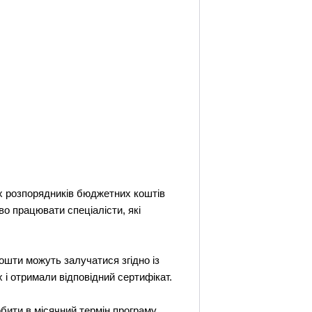
них розпорядників бюджетних коштів
во працювати спеціалісти, які
кошти можуть залучатися згідно із
 і отримали відповідний сертифікат.
робити в місячний термін програму