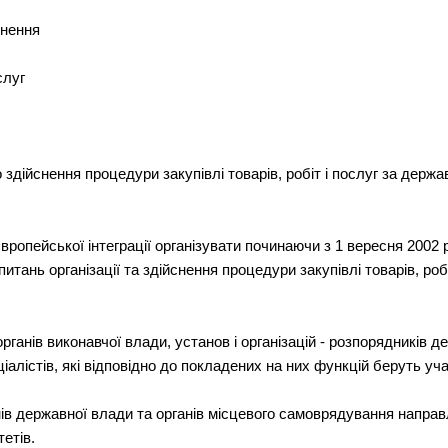
снення
слуг
здійснення процедури закупівлі товарів, робіт і послуг за держав
європейської інтеграції організувати починаючи з 1 вересня 2002 
питань організації та здійснення процедури закупівлі товарів, робі
органів виконавчої влади, установ і організацій - розпорядників
іалістів, які відповідно до покладених на них функцій беруть уча
в державної влади та органів місцевого самоврядування направля
тетів.