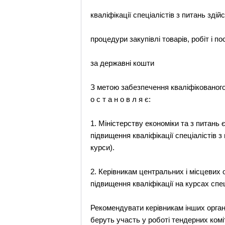
кваліфікації спеціалістів з питань здій
процедури закупівлі товарів, робіт і по
за державні кошти
З метою забезпечення кваліфікованого 
о с т а н о в л я є:
1. Міністерству економіки та з питань 
підвищення кваліфікації спеціалістів з 
курси).
2. Керівникам центральних і місцевих 
підвищення кваліфікації на курсах спец
Рекомендувати керівникам інших органі
беруть участь у роботі тендерних комі