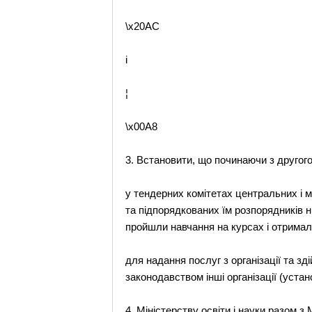
\x20AC
i
¦
\x00A8
3. Встановити, що починаючи з другого
у тендерних комітетах центральних і м
та підпорядкованих їм розпорядників н
пройшли навчання на курсах і отримал
для надання послуг з організації та зд
законодавством інші організації (уста
4. Міністерству освіти і науки разом з