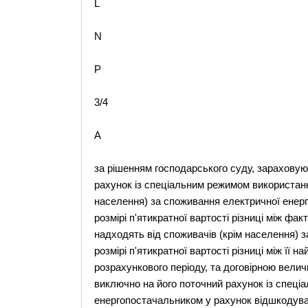
L
N
P
3/4
A
за рішенням господарського суду, зарахову
рахунок із спеціальним режимом використанн
населення) за споживання електричної енергі
розмірі п'ятикратної вартості різниці між фа
надходять від споживачів (крім населення) 
розмірі п'ятикратної вартості різниці між ї
розрахункового періоду, та договірною вели
виключно на його поточний рахунок із спеці
енергопостачальником у рахунок відшкодуван