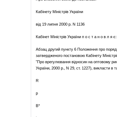
Кабінету Міністрів України
від 19 липня 2000 р. N 1136
Кабінет Міністрів України п о с т а н о в л я є:
Абзац другий пункту 6 Положення про порядо
затвердженого постановою Кабінету Міністрів 
"Про врегулювання відносин на оптовому ринк
України, 2000 р., N 29, ст. 1227), викласти в т
R
p
B*