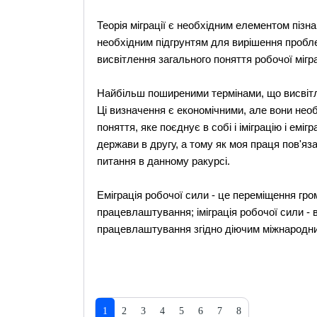
Теорія міграції є необхідним елементом пізна
необхідним підгрунтям для вирішення пробле
висвітлення загального поняття робочої мігра
Найбільш поширеними термінами, що висвітлюют
Ці визначення є економічними, але вони необ
поняття, яке поєднує в собі і іміграцію і еміг
держави в другу, а тому як моя праця пов'яза
питання в данному ракурсі.
Еміграція робочої сили - це переміщення гро
працевлаштування; іміграція робочої сили - 
працевлаштування згідно діючим міжнародн
1
2
3
4
5
6
7
8