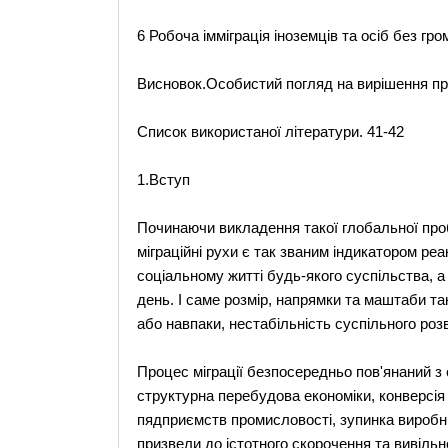
6 Робоча імміграція іноземців та осіб без гр
Висновок.Особистий погляд на вирішення пр
Список використаної літератури. 41-42
1.Вступ
Починаючи викладення такої глобальної пробл
міграційні рухи є так званим індикатором реа
соціальному житті будь-якого суспільства, а
день. І саме розмір, напрямки та маштаби та
або навпаки, нестабільність суспільного розв
Процес міграції безпосередньо пов'янаний з
структурна перебудова економіки, конверсія
пядприємств промисловості, зупинка виробн
призвели до істотного скорочення та вивільн