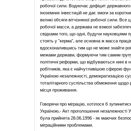
робочої сили. Водночас дефіцит державного 
іноземних інвестицій не дає змоги за коротк
великі обсяги вітчізняної робочої сили. Все 
робочої масси, а держава не взмозі забезпеч
свідками того, що одні, будучи науковцями п
стоять у "керма", але основна ж масса праці
вдосконалившись тим що не може знайти робот
межами держави, формуючи тим самим групу м
політичні реформи, що відбуваються нині в на
робітників, яка є найчутливішою сферою фун
Україною незалежності, демократизацією сус
тоталітарного суспільства обмеження щодо р
місця проживання.
Говорячи про міграцію, хотілося б зупинити
Україною,- Акт проголошення незалежності Укр
була прийнята 28.06.1996 - як маючих безпос
міграційними проблемами.