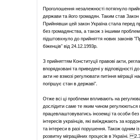
Проголошення незалежності потягнуло прийня
держави та його громадян. Таким став Закон 
Прийнявши цей закон Україна стала перед про
без громадянства, а також з іншими проблем
підштовхнуло до прийняття нових законів "Пр
біженців" від 24.12.1993р.
З прийняттям Конституції правові акти, регл
впорядковані та приведені у відповідності д
акти не взмозі регулювати питіння міграції на
погіршує стан в державі".
Отже всі ці проблеми впливають на регулюван
дослідити саме те яким чином регулюються пр
працевлаштовуватись іноземці та особи без 
інтересів українців, які виїжджають за кор
та інтереси в разі порушення. Також одним і
розвитку міграційних процесів в Україні. 2.З