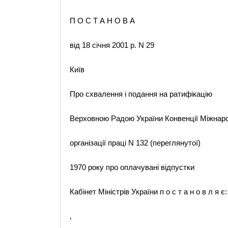
П О С Т А Н О В А
від 18 січня 2001 р. N 29
Київ
Про схвалення і подання на ратифікацію
Верховною Радою України Конвенції Міжнар
організації праці N 132 (переглянутої)
1970 року про оплачувані відпустки
Кабінет Міністрів України п о с т а н о в л я є:
‚