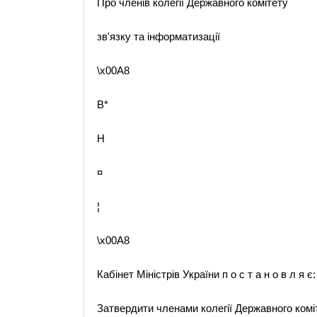
Про членів колегії Державного комітету
зв'язку та інформатизації
\x00A8
B*
H
¤
¦
\x00A8
Кабінет Міністрів України п о с т а н о в л я є:
Затвердити членами колегії Державного комі