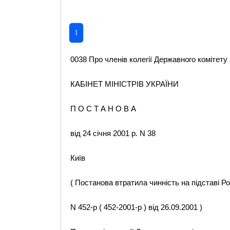
1
0038 Про членів колегії Державного комітету 
КАБІНЕТ МІНІСТРІВ УКРАЇНИ
П О С Т А Н О В А
від 24 січня 2001 р. N 38
Київ
( Постанова втратила чинність на підставі 
N 452-р ( 452-2001-р ) від 26.09.2001 )