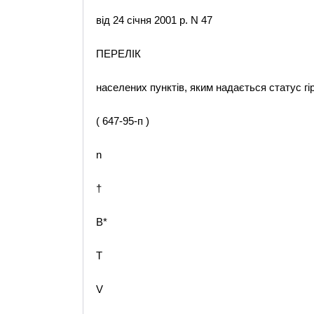
від 24 січня 2001 р. N 47
ПЕРЕЛІК
населених пунктів, яким надається статус гі
( 647-95-п )
n
†
B*
T
V