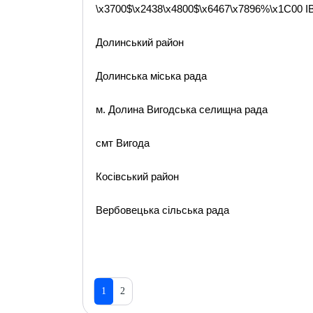
\x3700$\x2438\x4800$\x6467\x7896%\x1C0
Долинський район
Долинська міська рада
м. Долина Вигодська селищна рада
смт Вигода
Косівський район
Вербовецька сільська рада
1
2