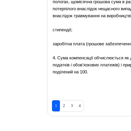
пологах, щомісячна грошова сума в раз
потерпілого внаслідок нещасного випа
внаслідок травмування на виробництві 
стипендії;
заробітна плата (грошове забезпеченн
4. Сума компенсації обчислюється як 
податків і обов'язкових платежів) і пр
поділений на 100.
1
2
3
4