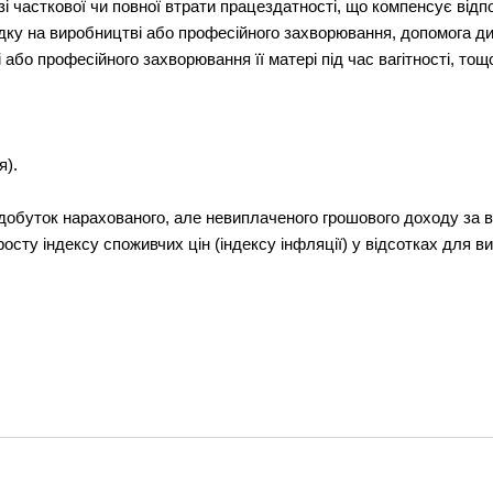
і часткової чи повної втрати працездатності, що компенсує відп
дку на виробництві або професійного захворювання, допомога ди
або професійного захворювання її матері під час вагітності, тощо
я).
добуток нарахованого, але невиплаченого грошового доходу за в
иросту індексу споживчих цін (індексу інфляції) у відсотках для 