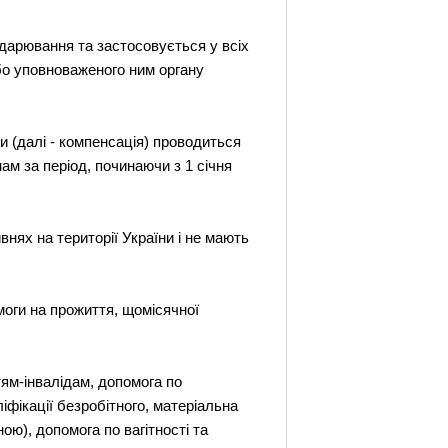
одарювання та застосовується у всіх
бо уповноваженого ним органу
и (далі - компенсація) проводиться
ам за період, починаючи з 1 січня
внях на території України і не мають
омоги на прожиття, щомісячної
тям-інвалідам, допомога по
іфікації безробітного, матеріальна
ю), допомога по вагітності та