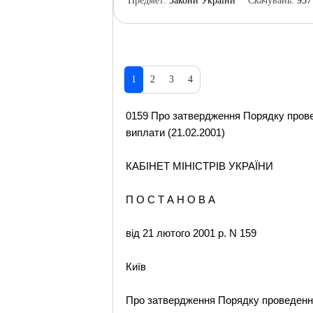
Предмет:
Закони України
Скачувань:
957
1
2
3
4
0159 Про затвердження Порядку провед
виплати (21.02.2001)
КАБІНЕТ МІНІСТРІВ УКРАЇНИ
П О С Т А Н О В А
від 21 лютого 2001 р. N 159
Київ
Про затвердження Порядку проведенн