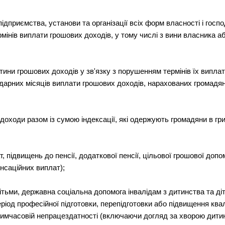
ідприємства, установи та організації всіх форм власності і госп
інів виплати грошових доходів, у тому числі з вини власника а
ини грошових доходів у зв'язку з порушенням термінів їх виплат
ндарних місяців виплати грошових доходів, нарахованих громадян
 доходи разом із сумою індексації, які одержують громадяни в гри
, підвищень до пенсії, додаткової пенсії, цільової грошової доп
нсаційних виплат);
дітьми, державна соціальна допомога інвалідам з дитинства та ді
ріод професійної підготовки, перепідготовки або підвищення квал
тимчасовій непрацездатності (включаючи догляд за хворою дитино