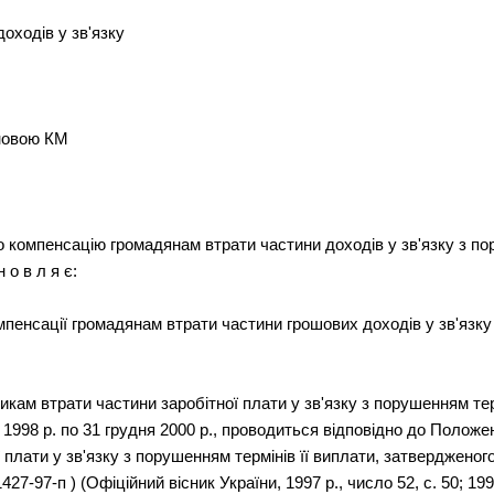
оходів у зв'язку
ановою КМ
о компенсацію громадянам втрати частини доходів у зв'язку з пор
н о в л я є:
пенсації громадянам втрати частини грошових доходів у зв'язку
икам втрати частини заробітної плати у зв'язку з порушенням тер
ня 1998 р. по 31 грудня 2000 р., проводиться відповідно до Полож
 плати у зв'язку з порушенням термінів її виплати, затвердженог
427-97-п ) (Офіційний вісник України, 1997 р., число 52, с. 50; 1999 