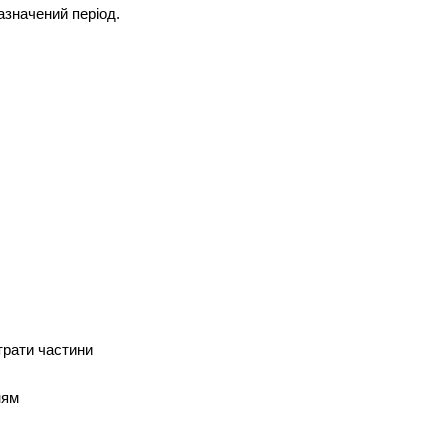
зазначений період.
трати частини
ням