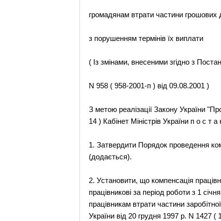
громадянам втрати частини грошових д
з порушенням термінів їх виплати
( Із змінами, внесеними згідно з Пост
N 958 ( 958-2001-п ) від 09.08.2001 )
З метою реалізації Закону України "Пр
14 ) Кабінет Міністрів України п о с т а 
1. Затвердити Порядок проведення ком
(додається).
2. Установити, що компенсація працівн
працівникові за період роботи з 1 січ
працівникам втрати частини заробітної
України від 20 грудня 1997 р. N 1427 ( 1