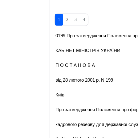
1
2
3
4
0199 Про затвердження Положення про
КАБІНЕТ МІНІСТРІВ УКРАЇНИ
П О С Т А Н О В А
від 28 лютого 2001 р. N 199
Київ
Про затвердження Положення про фо
кадрового резерву для державної слу