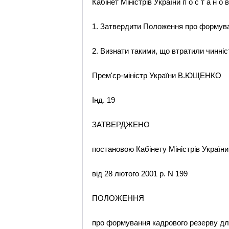
Кабінет Міністрів України п о с т а н о в
1. Затвердити Положення про формува
2. Визнати такими, що втратили чинніст
Прем'єр-міністр України В.ЮЩЕНКО
Інд. 19
ЗАТВЕРДЖЕНО
постановою Кабінету Міністрів України
від 28 лютого 2001 р. N 199
ПОЛОЖЕННЯ
про формування кадрового резерву д