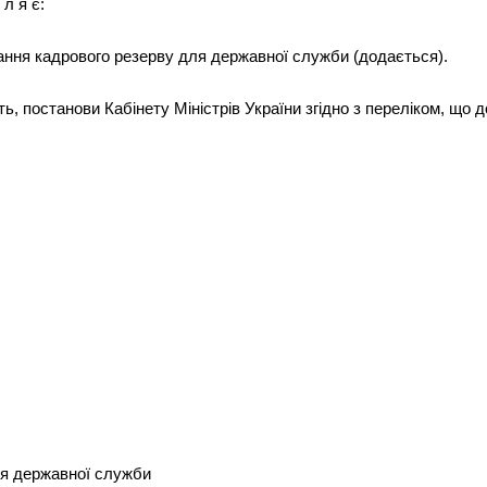
 л я є:
ння кадрового резерву для державної служби (додається).
ь, постанови Кабінету Міністрів України згідно з переліком, що 
ля державної служби