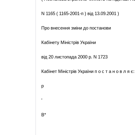
N 1165 ( 1165-2001-п ) від 13.09.2001 )
Про внесення зміни до постанови
Кабінету Міністрів України
від 20 листопада 2000 р. N 1723
Кабінет Міністрів України п о с т а н о в л я є:
p
’
B*