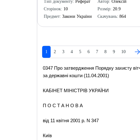
Тип документу:
Реферат
Автор:
Олексій
Сторінок:
10
Розмір:
20.9
Предмет:
Закони України
Скачувань:
864
1
2
3
4
5
6
7
8
9
10
0347 Про затвердження Порядку захисту вітчиз
за державні кошти (11.04.2001)
КАБІНЕТ МІНІСТРІВ УКРАЇНИ
П О С Т А Н О В А
від 11 квітня 2001 р. N 347
Київ