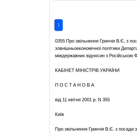
1
0355 Про звільнення Гринчія В.Є. з п
зовнішньоекономічної політики Департа
міждержавних відносин з Російською Ф
КАБІНЕТ МІНІСТРІВ УКРАЇНИ
П О С Т А Н О В А
від 11 квітня 2001 р. N 355
Київ
Про звільнення Гринчія В.Є. з посади 