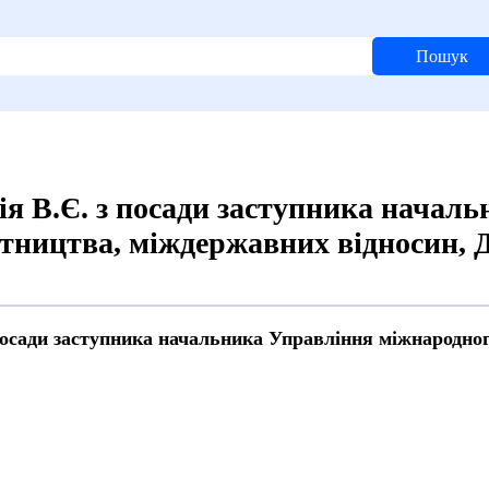
Пошук
ія В.Є. з посади заступника начал
ітництва, міждержавних відносин, 
посади заступника начальника Управління міжнародног
й