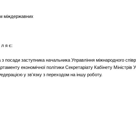
ром міждержавних
 л я є:
 з посади заступника начальника Управління міжнародного співр
ртаменту економічної політики Секретаріату Кабінету Міністрів 
едерацією у зв'язку з переходом на іншу роботу.