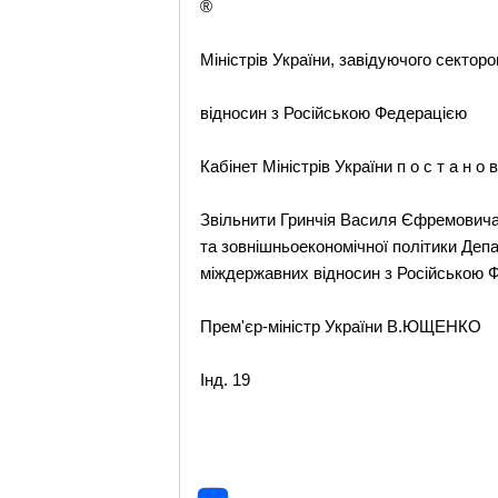
®
Міністрів України, завідуючого секто
відносин з Російською Федерацією
Кабінет Міністрів України п о с т а н о в
Звільнити Гринчія Василя Єфремовича
та зовнішньоекономічної політики Депа
міждержавних відносин з Російською Ф
Прем'єр-міністр України В.ЮЩЕНКО
Інд. 19