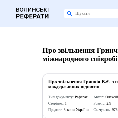
Про звільнення Гринч
міжнародного співроб
Про звільнення Гринчія В.Є. з 
міждержавних відносин
Тип документу:
Реферат
Автор:
Олексі
Сторінок:
1
Розмір:
2.9
Предмет:
Закони України
Скачувань:
976