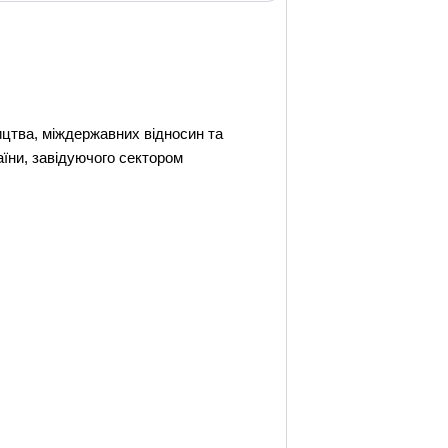
ицтва, міждержавних відносин та
аїни, завідуючого сектором