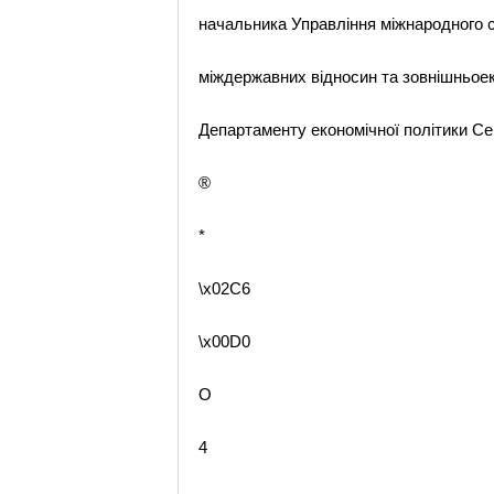
начальника Управління міжнародного с
міждержавних відносин та зовнішньоек
Департаменту економічної політики Се
®
*
\x02C6
\x00D0
O
4