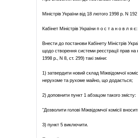
Міністрів України від 18 лютого 1998 р. N 192
Кабінет Міністрів України п о с т а н о в л я є:
Внести до постанови Кабінету Міністрів Украї
щодо створення системи реєстрації прав на 
1998 р., N 8, ст. 299) такі зміни:
1) затвердити новий склад Міжвідомчої коміс
нерухоме та рухоме майно, що додається;
2) доповнити пункт 1 абзацом такого змісту:
"Дозволити голові Міжвідомчої комісії вносити
3) пункт 5 виключити.