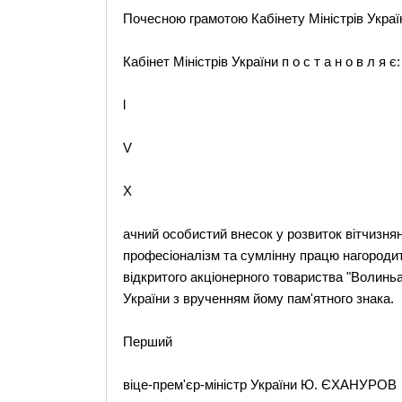
Почесною грамотою Кабінету Міністрів Украї
Кабінет Міністрів України п о с т а н о в л я є:
l
V
X
ачний особистий внесок у розвиток вітчизня
професіоналізм та сумлінну працю нагородит
відкритого акціонерного товариства "Волинь
України з врученням йому пам'ятного знака.
Перший
віце-прем'єр-міністр України Ю. ЄХАНУРОВ