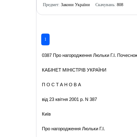
Предмет:
Закони України
Скачувань:
808
1
0387 Про нагородження Люльки Г.І. Почесною 
КАБІНЕТ МІНІСТРІВ УКРАЇНИ
П О С Т А Н О В А
від 23 квітня 2001 р. N 387
Київ
Про нагородження Люльки Г.І.