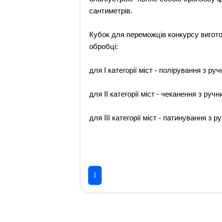
сантиметрів.
Кубок для переможців конкурсу виготов
обробці:
для I категорії міст - полірування з р
для II категорії міст - чеканення з руч
для III категорії міст - патинування з 
1