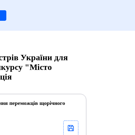
стрів України для
нкурсу "Місто
ція
ення переможців щорічного