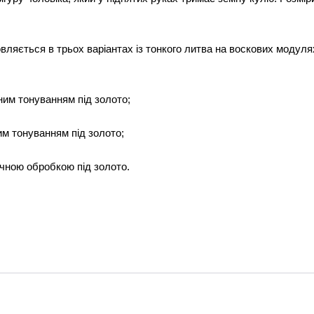
ляється в трьох варіантах із тонкого литва на воскових модулях
учним тонуванням під золото;
ним тонуванням під золото;
ручною обробкою під золото.