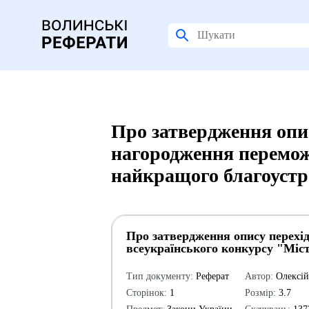
Про затвердження опис
нагородження перемож
найкращого благоустро
Про затвердження опису перехі
всеукраїнського конкурсу "Міст
Тип документу:
Реферат
Автор:
Олексі
Сторінок:
1
Розмір:
3.7