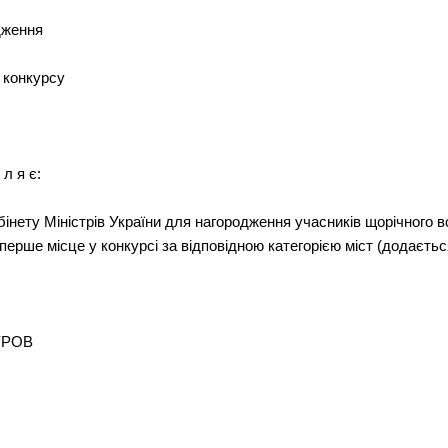
дження
 конкурсу
 л я є:
інету Міністрів України для нагородження учасників щорічного в
перше місце у конкурсі за відповідною категорією міст (додаєтьс
НУРОВ