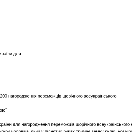
України для
1200 нагородження переможців щорічного всеукраїнського
рою"
України для нагородження переможців щорічного всеукраїнського
уру чоловіка, який у піднятих руках тримає земну кулю. Розміри 