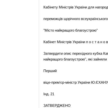
Кабінету Міністрів України для нагоро
переможців щорічного всеукраїнського
"Місто найкращого благоустрою"
Кабінет Міністрів України п о с т а н о в
Затвердити опис перехідного кубка Каб
найкращого благоустрою", які зайняли 
Перший
віце-прем'єр-міністр України Ю.ЄХА
Інд. 21
ЗАТВЕРДЖЕНО