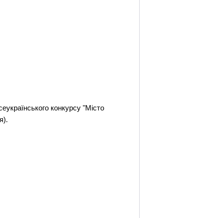
сеукраїнського конкурсу "Місто
я).