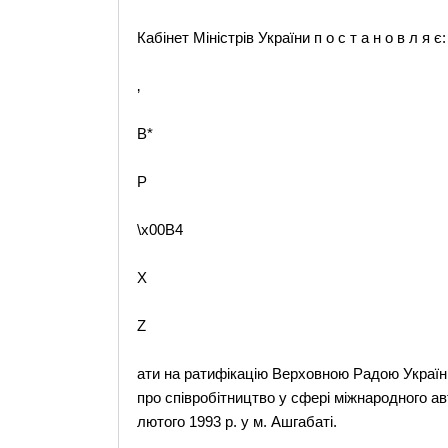
Кабінет Міністрів України п о с т а н о в л я є:
‚
B*
P
\x00B4
X
Z
ати на ратифікацію Верховною Радою Україн
про співробітництво у сфері міжнародного ав
лютого 1993 р. у м. Ашгабаті.