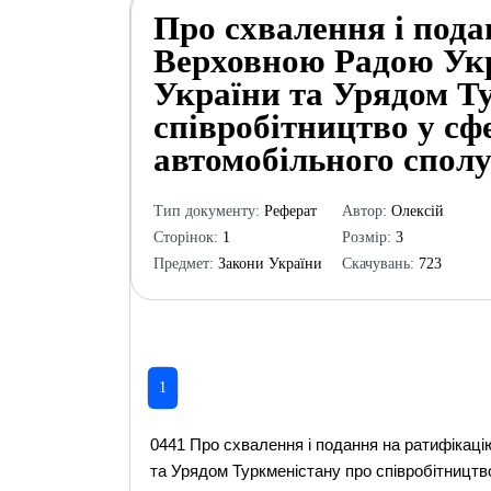
Про схвалення і пода
Верховною Радою Укр
України та Урядом Т
співробітництво у сф
автомобільного сполу
Тип документу:
Реферат
Автор:
Олексій
Сторінок:
1
Розмір:
3
Предмет:
Закони України
Скачувань:
723
1
0441 Про схвалення і подання на ратифікац
та Урядом Туркменістану про співробітництв