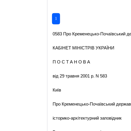
1
0583 Про Кременецько-Почаївський дер
КАБІНЕТ МІНІСТРІВ УКРАЇНИ
П О С Т А Н О В А
від 29 травня 2001 р. N 583
Київ
Про Кременецько-Почаївський держа
історико-архітектурний заповідник