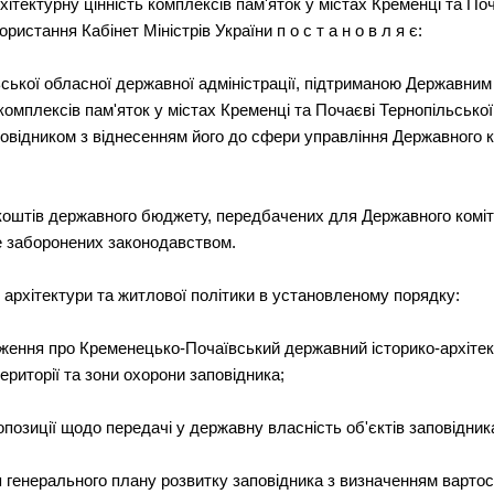
ітектурну цінність комплексів пам'яток у містах Кременці та Поч
истання Кабінет Міністрів України п о с т а н о в л я є:
ьської обласної державної адміністрації, підтриманою Державним
 комплексів пам'яток у містах Кременці та Почаєві Тернопільськ
овідником з віднесенням його до сфери управління Державного ко
коштів державного бюджету, передбачених для Державного коміте
не заборонених законодавством.
 архітектури та житлової політики в установленому порядку:
ження про Кременецько-Почаївський державний історико-архітек
ериторії та зони охорони заповідника;
опозиції щодо передачі у державну власність об'єктів заповідник
генерального плану розвитку заповідника з визначенням вартості