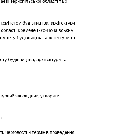
аєві Тернопільської області та з
 комітетом будівництва, архітектури
ої області Кременецько-Почаївським
мітету будівництва, архітектури та
ту будівництва, архітектури та
турний заповідник, утворити
а;
, черговості й термінів проведення