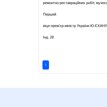
ремонтно-реставраційних робіт, музеєф
Перший
віце-прем'єр-міністр України Ю.ЄХА
Інд. 28
1