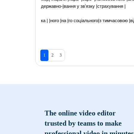
державно-|вання у зв'язку |страхування |
ка | |ного |на |го соціального|з тимчасовою |
1
2
3
The online video editor
trusted by teams to make
professional video in minutes