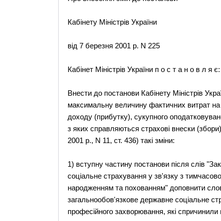
Кабінету Міністрів України
від 7 березня 2001 р. N 225
Кабінет Міністрів України п о с т а н о в л я є:
Внести до постанови Кабінету Міністрів Украї
максимальну величину фактичних витрат на 
доходу (прибутку), сукупного оподатковувано
з яких справляються страхові внески (збори)
2001 р., N 11, ст. 436) такі зміни:
1) вступну частину постанови після слів "З
соціальне страхування у зв'язку з тимчасов
народженням та похованням" доповнити слова
загальнообов'язкове державне соціальне стр
професійного захворювання, які спричинили в