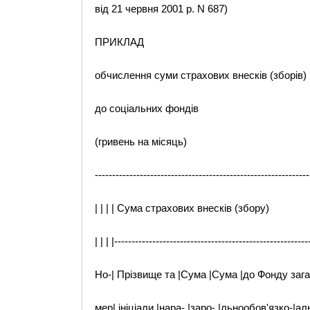
від 21 червня 2001 р. N 687)
ПРИКЛАД
обчислення суми страхових внесків (зборів)
до соціальних фондів
(гривень на місяць)
--------------------------------------------------------------
| | | | Сума страхових внесків (збору)
| | | |--------------------------------------------------------
Но-| Прізвище та |Сума |Сума |до Фонду зага
мер| ініціали |нара- |заро- |льнообов'язко-|аль