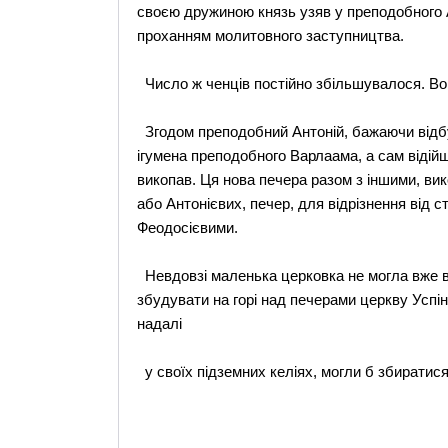
своєю дружиною князь узяв у преподобного А
проханням молитовного заступництва.
Число ж ченців постійно збільшувалося. Во
Згодом преподобний Антоній, бажаючи відбу
ігумена преподобного Варлаама, а сам відійш
викопав. Ця нова печера разом з іншими, вик
або Антонієвих, печер, для відрізнення від 
Феодосієвими.
Невдовзі маленька церковка не могла вже в
збудувати на горі над печерами церкву Успін
надалі
у своїх підземних келіях, могли б збиратися