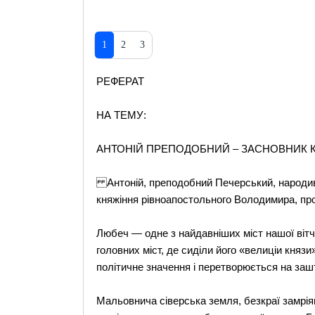
1
2
3
РЕФЕРАТ
НА ТЕМУ:
АНТОНІЙ ПРЕПОДОБНИЙ – ЗАСНОВНИК 
Антоній, преподобний Печерський, народився
княжіння рівноапостольного Володимира, прос
Любеч — одне з найдавніших міст нашої вітч
головних міст, де сиділи його «велиціи княз
політичне значення і перетворюється на заш
Мальовнича сіверська земля, безкраї замрія