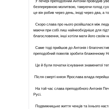
У печері преподобний Антоній проводив увесь
безперервною молитвою, тамуючи голод сухи
це він робив через день, іноді через два, а т
Скоро слава про нього розійшлася між людь
маючи при собі лиш найнеобхідніше для підт
благословення, інші хотіли мати його своїм 
Саме тоді прийшов до Антонія і благочестив
преподобний повелів зробити блаженному Ни
Це й були початки існування знаменитої те
Після смерті князя Ярослава влада перейшл
На той час слава преподобного Антонія Пече
Русі.
Подвижницьке життя ченців та їхнього наста