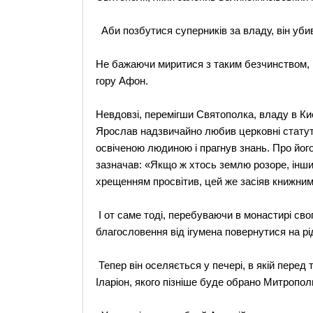
Аби позбутися суперників за владу, він убива
Не бажаючи миритися з таким безчинством, 
гору Афон.
Невдовзі, перемігши Святополка, владу в Ки
Ярослав надзвичайно любив церковні статути
освіченою людиною і прагнув знань. Про йог
зазначав: «Якщо ж хтось землю розоре, інший
хрещенням просвітив, цей же засіяв книжни
І от саме тоді, перебуваючи в монастирі свог
благословення від ігумена повернутися на р
Тепер він оселяється у печері, в якій перед
Іларіон, якого пізніше буде обрано Митропол