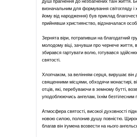
душі прагнення до незбагнених таїн життя. 
визначальним для формування світогляду і х
йому від народження) був приклад благочес
прийнявши християнство, відзначалася осо
Зернята віри, потрапивши на благодатний гру
молодому віці, зачувши про чернече життя, ви
збирався гартувати волю, готувався здійсню
святості.
Хлопчаком, за велінням серця, вирушає він 
священними місцями, обходячи монастирі, ві
отців, які, перебуваючи в земному бутті, в
уподоблюючись ангелам, їхнім безтілесним 
Атмосфера святості, високої духовності підк
новою силою, полонив душу повністю. Щирос
благав він ігумена возвести на нього ангельс