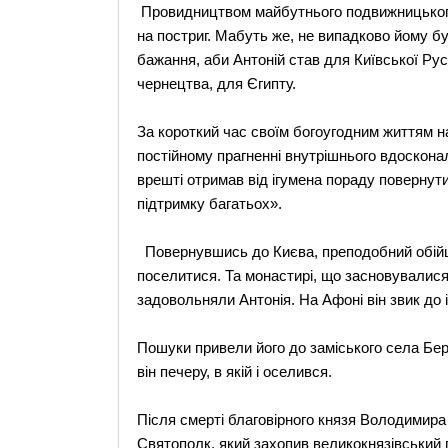
Провидництвом майбутнього подвижницького
на постриг. Мабуть же, не випадково йому б
бажання, аби Антоній став для Київської Рус
чернецтва, для Єгипту.
За короткий час своїм богоугодним життям на
постійному прагненні внутрішнього вдоскона
врешті отримав від ігумена пораду повернутис
підтримку багатьох».
Повернувшись до Києва, преподобний обійшов
поселитися. Та монастирі, що засновувалися 
задовольняли Антонія. На Афоні він звик до 
Пошуки привели його до заміського села Бер
він печеру, в якій і оселився.
Після смерті благовірного князя Володимир
Святополк, який захопив великокнязівський п