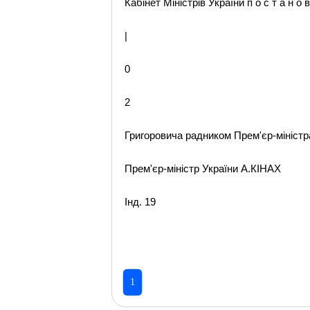
Кабінет Міністрів України п о с т а н о в
|
0
2
Григоровича радником Прем'єр-міністр
Прем'єр-міністр України А.КІНАХ
Інд. 19
1