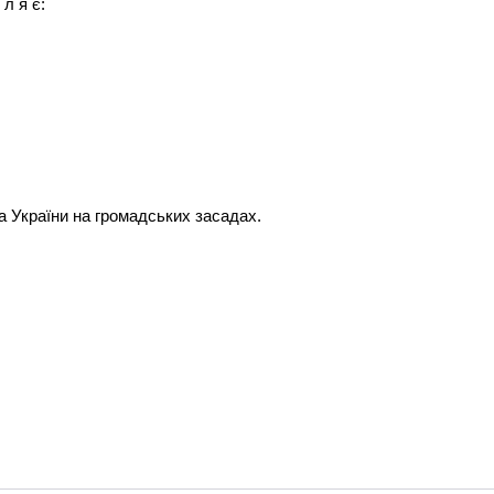
 л я є:
а України на громадських засадах.