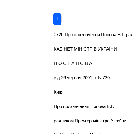
1
0720 Про призначення Попова В.Г. радн
КАБІНЕТ МІНІСТРІВ УКРАЇНИ
П О С Т А Н О В А
від 26 червня 2001 р. N 720
Київ
Про призначення Попова В.Г.
радником Прем'єр-міністра України