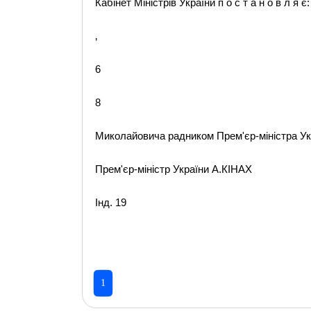
Кабінет Міністрів України п о с т а н о в л я є:
‚
6
8
Миколайовича радником Прем'єр-міністра Ук
Прем'єр-міністр України А.КІНАХ
Інд. 19
1