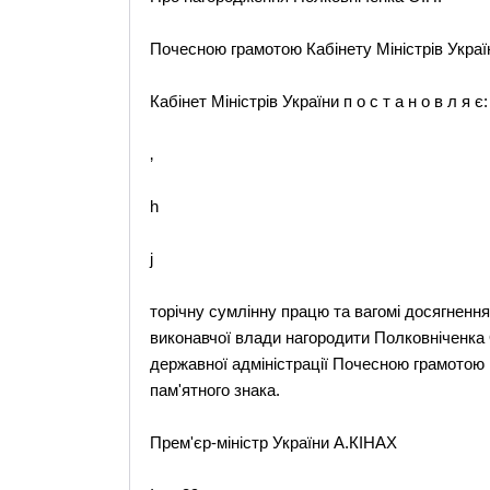
Почесною грамотою Кабінету Міністрів Украї
Кабінет Міністрів України п о с т а н о в л я є:
‚
h
j
торічну сумлінну працю та вагомі досягнення
виконавчої влади нагородити Полковніченка 
державної адміністрації Почесною грамотою 
пам'ятного знака.
Прем'єр-міністр України А.КІНАХ