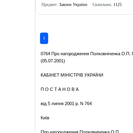
Предмет:
Закони України
Скачувань:
1125
1
0764 Про нагородження Полковніченка О.П. 
(05.07.2001)
КАБІНЕТ МІНІСТРІВ УКРАЇНИ
П О С Т А Н О В А
від 5 липня 2001 р. N 764
Київ
Про нагородження Полковніченка О.П.