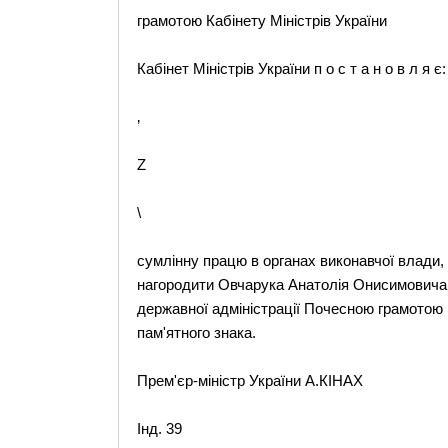
грамотою Кабінету Міністрів України
Кабінет Міністрів України п о с т а н о в л я є:
‚
Z
\
сумлінну працю в органах виконавчої влади, 
нагородити Овчарука Анатолія Онисимовича 
державної адміністрації Почесною грамотою 
пам'ятного знака.
Прем'єр-міністр України А.КІНАХ
Інд. 39