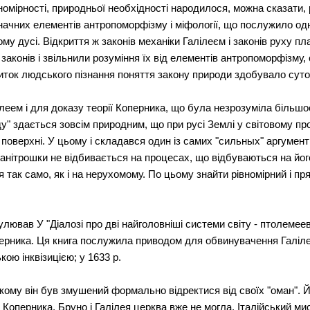
номірності, природньої необхідності народилося, можна сказати,
 значних елементів антропоморфізму і міфології, що послужило од
у дусі. Відкриття ж законів механіки Галілеєм і законів руху п
аконів і звільнили розуміння їх від елементів антропоморфізму,
виток людського пізнання поняття закону природи здобувало суто
леем і для доказу теорії Коперника, що була незрозуміла більшос
у" здається зовсім природним, що при русі Землі у світовому пр
 поверхні. У цьому і складався один із самих "сильных" аргументі
 анітрошки не відбивається на процесах, що відбуваються на йог
 так само, як і на нерухомому. По цьому знайти рівномірний і пр
улював У "Діалозі про дві найголовніші системи світу - птолемеев
оперника. Ця книга послужила приводом для обвинувачення Галіле
ою інквізицією; у 1633 р.
якому він був змушений формально відректися від своїх "оман". 
Коперника, Бруно і Галілея церква вже не могла. Італійський 