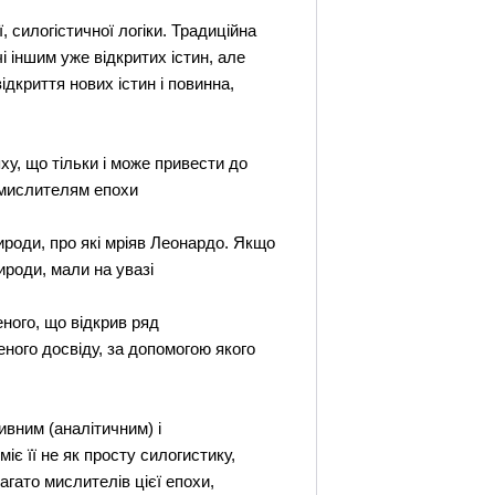
силогістичної логіки. Традиційна
і іншим уже відкритих істин, але
ідкриття нових істин і повинна,
ху, що тільки і може привести до
 мислителям епохи
ироди, про які мріяв Леонардо. Якщо
ироди, мали на увазі
еного, що відкрив ряд
ного досвіду, за допомогою якого
вним (аналітичним) і
є її не як просту силогистику,
агато мислителів цієї епохи,