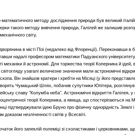
атематичного методу дослідження природи був великий італійсь
черки такого методу вивчення природи, Галілей же залишив розго
еханічного світу.
 дворянина в місті Пізі (недалеко від Флоренції). Переконавши в 
Ставши надалі професором математики Падуанского університету,
ті механіки й астрономії. Для торжества теорії Коперника й ідей
о світогляду узагалі величезне значення мали астрономічні відкри
па. Він знайшов кратери і хребти на Місяці (у його представленн
утворять Чумацький Шлях, побачив супутники Юпітера, розглянув 
ейську славу "Колумба неба". Астрономічні відкриття Галілея, у
иоцентричної теорії Коперника, а явища, що спостерігаються на 
Сонці підтверджували ідею Бруно про фізичну однорідність Землі і
доказом незліченності світів у Всесвіті.
очаток його запеклій полеміці зі схоластиками і церковниками, 