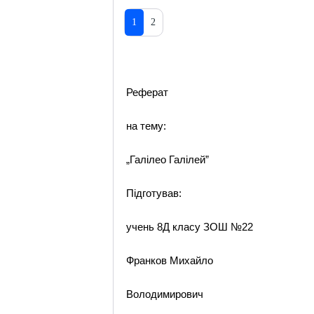
1
2
Реферат
на тему:
„Галілео Галілей”
Підготував:
учень 8Д класу ЗОШ №22
Франков Михайло
Володимирович