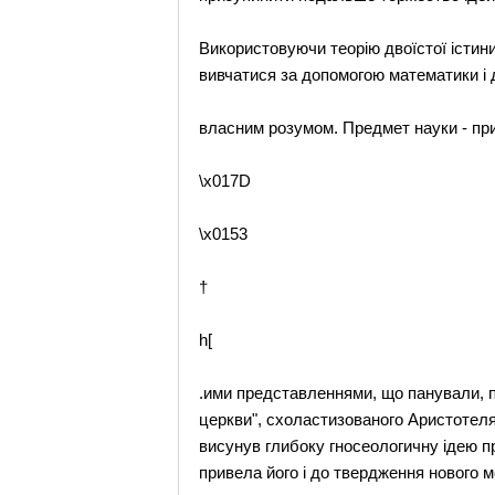
Використовуючи теорію двоїстої істини
вивчатися за допомогою математики і д
власним розумом. Предмет науки - прир
\x017D
\x0153
†
h[
.ими представленнями, що панували, пр
церкви", схоластизованого Аристотеля 
висунув глибоку гносеологичну ідею пр
привела його і до твердження нового м