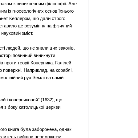
 разом з виникненням філософії. Але
ним із гносеологічних основ їхнього
ланет Кеплером, що дали строго
 ставило це розуміння на фізичний
 науковий зміст.
ті людей, що не знали цих законів.
осторі повинний виникнути
в проти теорії Коперника. Галілей
о поверхні. Наприклад, на кораблі,
ямолінійний рух Землі на самій
ой і коперниковой" (1632), що
я з боку католицької церкви.
Його книга була заборонена, однак
мислитель вийшов переможцем.