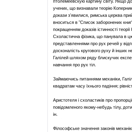
птолемеевскую картину світу. Якщо д
учених, що визнавали теорію Коперника 
докази з'явилися, римська церква прий
вноситься в "Список заборонених книг"
покращенням доказів істинності теорії
Схоластична фізика, що панувала в ц
представленнями про рух речей у відпов
досконалість кругового руху й інших н
Галілей шляхом ряду блискучих експер
навчання про рух тіл.
Займаючись питаннями механіки, Галіл
квадратам часу їхнього падіння; рівні
Аристотеля і схоластиків про пропорцій
повідомленого якому-небудь тілу, доти
ін.
Філософське значення законів механіки