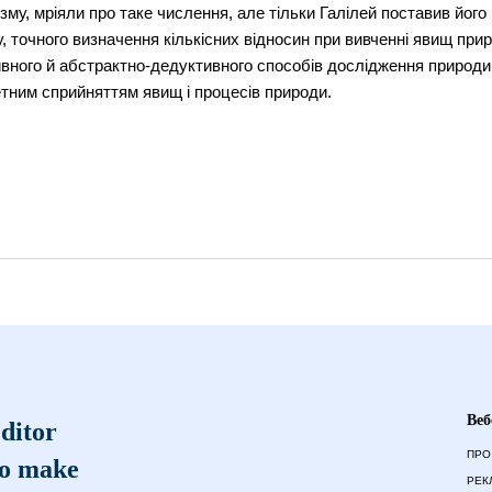
зму, мріяли про таке числення, але тільки Галілей поставив його
у, точного визначення кількісних відносин при вивченні явищ пр
ивного й абстрактно-дедуктивного способів дослідження природи
тним сприйняттям явищ і процесів природи.
Веб
ditor
ПРО
to make
РЕК