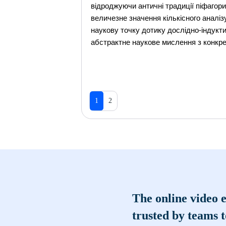
відроджуючи античні традиції піфагори
величезне значення кількісного аналіз
наукову точку дотику дослідно-індукт
абстрактне наукове мислення з конкре
1
2
The online video e
trusted by teams 