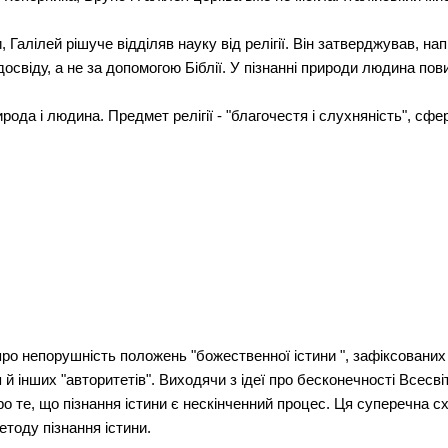
, Галілей рішуче відділяв науку від релігії. Він затверджував, н
освіду, а не за допомогою Біблії. У пізнанні природи людина пов
ода і людина. Предмет релігії - "благочестя і слухняність", сф
о непорушність положень "божественної істини ", зафіксованих у
й інших "авторитетів". Виходячи з ідеї про бесконечності Всесвіт
о те, що пізнання істини є нескінченний процес. Ця суперечна с
етоду пізнання істини.