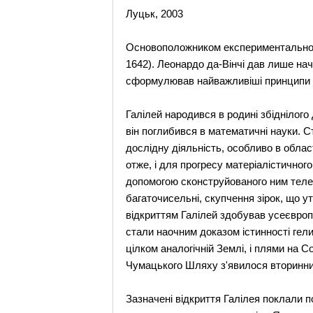
Луцьк, 2003
Основоположником експериментально-м
1642). Леонардо да-Вінчі дав лише на
сформулював найважливіші принципи м
Галілей народився в родині збіднілого
він поглибився в математичні науки. 
дослідну діяльність, особливо в облас
отже, і для прогресу матеріалістичног
допомогою сконструйованого ним телеско
багаточисельні, скупчення зірок, що 
відкриттям Галілей здобував усеєвроп
стали наочним доказом істинності гел
цілком аналогічній Землі, і плями на 
Чумацького Шляху з'явилося вторинним 
Зазначені відкриття Галілея поклали п