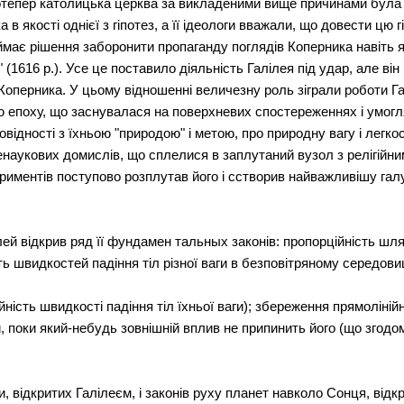
отепер католицька церква за викладеними вище причинами була 
в якості однієї з гіпотез, а її ідеологи вважали, що довести цю г
має рішення заборонити пропаганду поглядів Коперника навіть як
 (1616 р.). Усе це поставило діяльність Галілея під удар, але в
 Коперника. У цьому відношенні величезну роль зіграли роботи Га
ю епоху, що заснувалася на поверхневих спостереженнях і умогл
ідності з їхньою "природою" і метою, про природну вагу і легкост
енаукових домислів, що сплелися в заплутаний вузол з релігійни
иментів поступово розплутав його і сстворив найважливішу галуз
ей відкрив ряд її фундамен тальных законів: пропорційність шл
сть швидкостей падіння тіл різної ваги в безповітряному середов
ність швидкості падіння тіл їхньої ваги); збереження прямолінійн
, поки який-небудь зовнішній вплив не припинить його (що згодом 
, відкритих Галілеєм, і законів руху планет навколо Сонця, відк