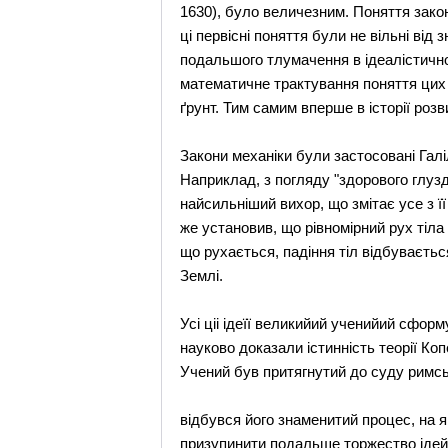
1630), було величезним. Поняття зако
ці первісні поняття були не вільні від
подальшого тлумачення в ідеалістичном
математичне трактування поняття цих з
ґрунт. Тим самим вперше в історії роз
Закони механіки були застосовані Галі
Наприклад, з погляду "здорового глузд
найсильніший вихор, що змітає усе з її
же установив, що рівномірний рух тіла
що рухається, падіння тіл відбувається
Землі.
Усі ціі ідеїї великийий ученийий сформ
науково доказали істинність теорії К
Учений був притягнутий до суду римськ
відбувся його знаменитий процес, на 
призупинити подальше торжество ідей 