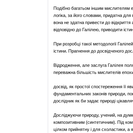
Подібно багатьом іншим мислителям еп
логіка, за його словами, придатна для
вона не здатна привести до відкриття а
відповідно до Галілею, приводити істи
При розробці такої методології Галіле
істини. Прагнення до досвідченого д
Відродження, але заслуга Галілея пол
переважна більшість мислителів епохи
досвід, як простої спостереження її я
фундаментальних законів природи, пок
дослідник як би задає природі цікавляч
Досліджуючи природу, учений, на думк
композитивним (синтетичним). Під комп
цілком прийнятну і для схоластики, а 