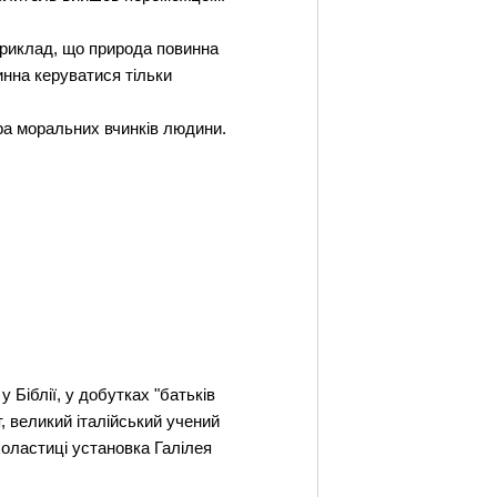
априклад, що природа повинна
инна керуватися тільки
ера моральних вчинків людини.
 Біблії, у добутках "батьків
, великий італійський учений
холастиці установка Галілея