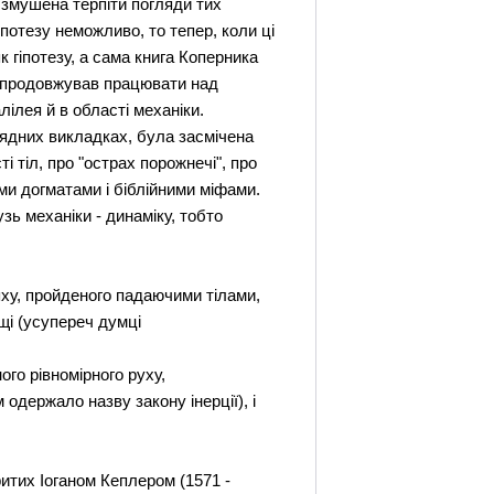
змушена терпіти погляди тих
іпотезу неможливо, то тепер, коли ці
 гіпотезу, а сама книга Коперника
ін продовжував працювати над
лілея й в області механіки.
ядних викладках, була засмічена
і тіл, про "острах порожнечі", про
ми догматами і біблійними міфами.
ь механіки - динаміку, тобто
яху, пройденого падаючими тілами,
ищі (усупереч думці
ого рівномірного руху,
одержало назву закону інерції), і
ритих Іоганом Кеплером (1571 -