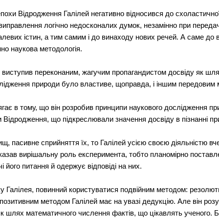
охи Відродження Галілей негативно відносився до схоластичної, 
 виправлення логічно недосконалих думок, незамінно при передач
левих істин, а тим самим і до винаходу нових речей. А саме до в
нно наукова методологія.
й виступив переконаним, жагучим пропагандистом досвіду як шля
ослідження природи було властиве, щоправда, і іншим передовим
ягає в тому, що він розробив принципи наукового дослідження пр
 Відродження, що підкреслювали значення досвіду в пізнанні пр
вищ, пасивне сприйняття їх, то Галілей усією своєю діяльністю вч
азав вирішальну роль експеримента, тобто планомірно поставле
і його питання й одержує відповіді на них.
у Галілея, повинний користуватися подвійним методом: резолюти
озитивним методом Галілей має на увазі дедукцію. Але він розумі
як шлях математичного числення фактів, що цікавлять ученого. Б