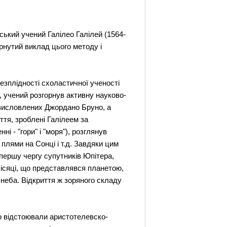
кий учений Галілео Галілей (1564-
рнутий виклад цього методу і
безплідності схоластичної ученості
 учений розгорнув активну науково-
, висловлених Джордано Бруно, а
ття, зроблені Галілеем за
і - "гори" і "моря"), розглянув
плями на Сонці і т.д. Завдяки цим
 першу чергу супутників Юпітера,
Місяці, що представлявся планетою,
 неба. Відкриття ж зоряного складу
що відстоювали аристотелевско-