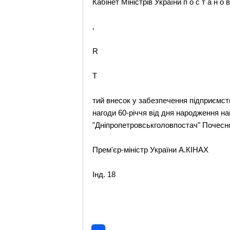
Кабінет Міністрів України п о с т а н о в
‚
R
T
тий внесок у забезпечення підприємст
нагоди 60-річчя від дня народження н
"Дніпропетровськголовпостач" Почесно
Прем'єр-міністр України А.КІНАХ
Інд. 18