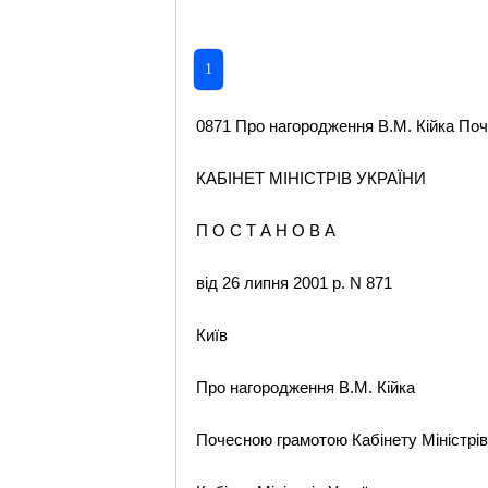
1
0871 Про нагородження В.М. Кійка Поче
КАБІНЕТ МІНІСТРІВ УКРАЇНИ
П О С Т А Н О В А
від 26 липня 2001 р. N 871
Київ
Про нагородження В.М. Кійка
Почесною грамотою Кабінету Міністрів