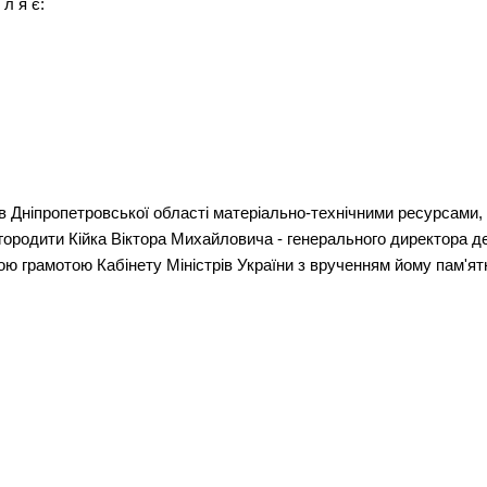
 л я є:
в Дніпропетровської області матеріально-технічними ресурсами, 
агородити Кійка Віктора Михайловича - генерального директора 
ю грамотою Кабінету Міністрів України з врученням йому пам'ятн