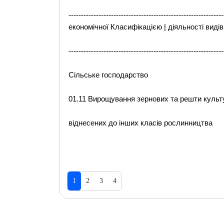
-----------------------------------------------------
економічної Класифікацією | діяльності видів 
--------------------------------------------------------------
Сільське господарство
01.11 Вирощування зернових та решти культу
віднесених до інших класів рослинництва
1
2
3
4