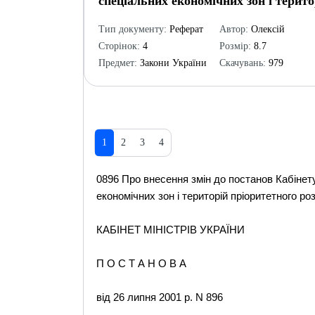
спеціальних економічних зон і терито
Тип документу:
Реферат
Автор:
Олексій
Сторінок:
4
Розмір:
8.7
Предмет:
Закони України
Скачувань:
979
1
2
3
4
0896 Про внесення змін до постанов Кабінет
економічних зон і територій пріоритетного ро
КАБІНЕТ МІНІСТРІВ УКРАЇНИ
П О С Т А Н О В А
від 26 липня 2001 р. N 896