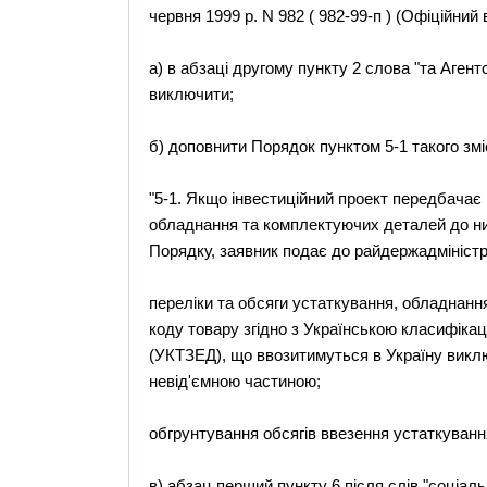
червня 1999 р. N 982 ( 982-99-п ) (Офіційний в
а) в абзаці другому пункту 2 слова "та Агент
виключити;
б) доповнити Порядок пунктом 5-1 такого змі
"5-1. Якщо інвестиційний проект передбачає
обладнання та комплектуючих деталей до них
Порядку, заявник подає до райдержадміністра
переліки та обсяги устаткування, обладнанн
коду товару згідно з Українською класифікац
(УКТЗЕД), що ввозитимуться в Україну виключн
невід'ємною частиною;
обгрунтування обсягів ввезення устаткуванн
в) абзац перший пункту 6 після слів "соціал