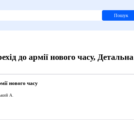
Пошук
ехід до армії нового часу, Детальн
рмії нового часу
ький А.
6