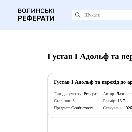
Густав І Адольф та пер
Густав І Адольф та перехід до а
Тип документу:
Реферат
Автор:
Лахновс
Сторінок:
3
Розмір:
16.7
Предмет:
Особистості
Скачувань:
192