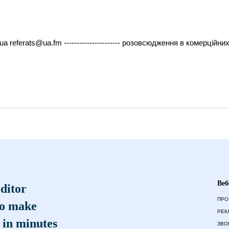
ua referats@ua.fm ---------------------- розовсюдження в комерційн
Веб
ditor
ПРО
to make
РЕК
 in minutes
ЗВО