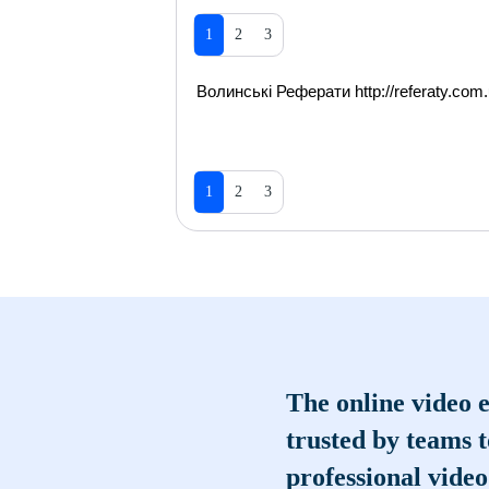
1
2
3
Волинські Реферати http://referaty.com.
1
2
3
The online video e
trusted by teams 
professional video