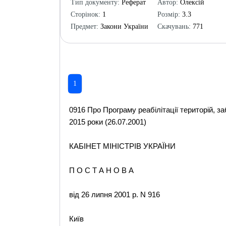
Тип документу:
Реферат
Автор:
Олексій
Сторінок:
1
Розмір:
3.3
Предмет:
Закони України
Скачувань:
771
1
0916 Про Програму реабілітації територій, за
2015 роки (26.07.2001)
КАБІНЕТ МІНІСТРІВ УКРАЇНИ
П О С Т А Н О В А
від 26 липня 2001 р. N 916
Київ