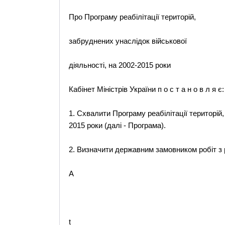
Про Програму реабілітації територій,
забруднених унаслідок військової
діяльності, на 2002-2015 роки
Кабінет Міністрів України п о с т а н о в л я є:
1. Схвалити Програму реабілітації територій,
2015 роки (далі - Програма).
2. Визначити державним замовником робіт з 
A
t