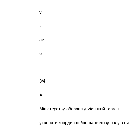
v
x
ae
e
3/4
A
Міністерству оборони у місячний термін:
утворити координаційно-наглядову раду з пи