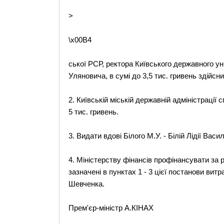
>
\x00B4
ської РСР, ректора Київського державного у
Уляновича, в сумі до 3,5 тис. гривень здійсн
2. Київській міській державній адміністрації 
5 тис. гривень.
3. Видати вдові Білого М.У. - Білій Лідії Васи
4. Міністерству фінансів профінансувати за 
зазначені в пунктах 1 - 3 цієї постанови вит
Шевченка.
Прем'єр-міністр А.КІНАХ