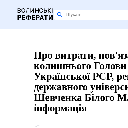
Про витрати, пов'яз
колишнього Голови 
Української РСР, р
державного універси
Шевченка Білого М.У
інформація