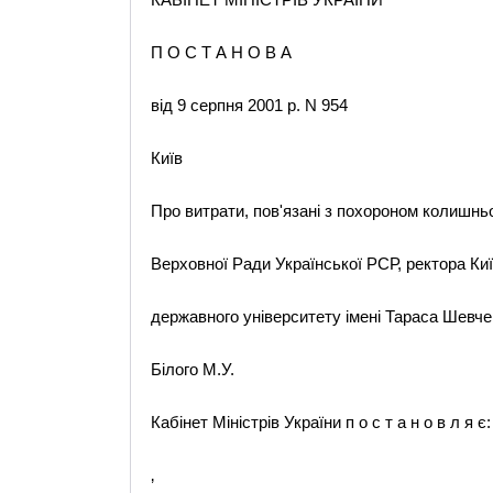
П О С Т А Н О В А
від 9 серпня 2001 р. N 954
Київ
Про витрати, пов'язані з похороном колишнь
Верховної Ради Української РСР, ректора Ки
державного університету імені Тараса Шевче
Білого М.У.
Кабінет Міністрів України п о с т а н о в л я є:
‚