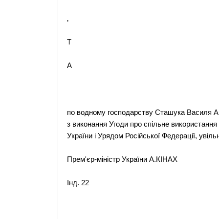
‚
T
A
по водному господарству Сташука Василя Ан
з виконання Угоди про спільне використання
України і Урядом Російської Федерації, увіль
Прем'єр-міністр України А.КІНАХ
Інд. 22