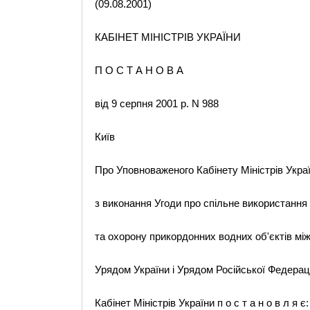
(09.08.2001)
КАБІНЕТ МІНІСТРІВ УКРАЇНИ
П О С Т А Н О В А
від 9 серпня 2001 р. N 988
Київ
Про Уповноваженого Кабінету Міністрів Укра
з виконання Угоди про спільне використання
та охорону прикордонних водних об'єктів мі
Урядом України і Урядом Російської Федераці
Кабінет Міністрів України п о с т а н о в л я є: