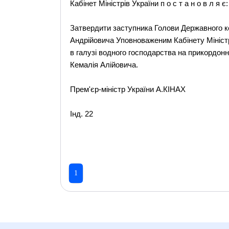
Кабінет Міністрів України п о с т а н о в л я є:
Затвердити заступника Голови Державного к
Андрійовича Уповноваженим Кабінету Міністр
в галузі водного господарства на прикордонн
Кемалія Алійовича.
Прем'єр-міністр України А.КІНАХ
Інд. 22
1