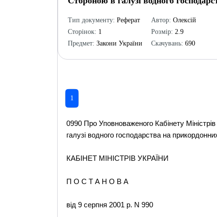
Стороною в галузі водного господарст
Тип документу:
Реферат
Автор:
Олексій
Сторінок:
1
Розмір:
2.9
Предмет:
Закони України
Скачувань:
690
1
0990 Про Уповноваженого Кабінету Міністрів
галузі водного господарства на прикордонних
КАБІНЕТ МІНІСТРІВ УКРАЇНИ
П О С Т А Н О В А
від 9 серпня 2001 р. N 990