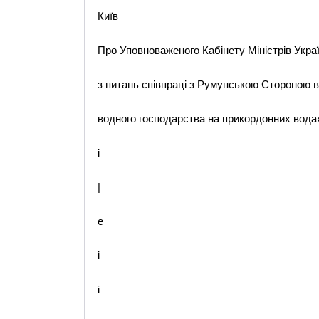
Київ
Про Уповноваженого Кабінету Міністрів Укра
з питань співпраці з Румунською Стороною в
водного господарства на прикордонних вода
i
|
e
i
i