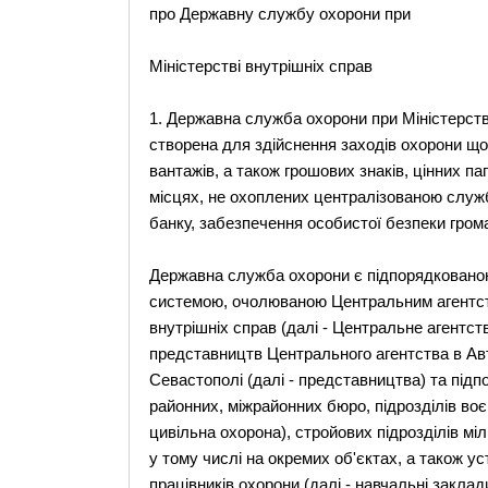
про Державну службу охорони при
Міністерстві внутрішніх справ
1. Державна служба охорони при Міністерств
створена для здійснення заходів охорони щод
вантажів, а також грошових знаків, цінних пап
місцях, не охоплених централізованою служб
банку, забезпечення особистої безпеки гром
Державна служба охорони є підпорядкованою
системою, очолюваною Центральним агентст
внутрішніх справ (далі - Центральне агентст
представництв Центрального агентства в Авт
Севастополі (далі - представництва) та підп
районних, міжрайонних бюро, підрозділів воєн
цивільна охорона), стройових підрозділів міл
у тому числі на окремих об'єктах, а також у
працівників охорони (далі - навчальні заклади