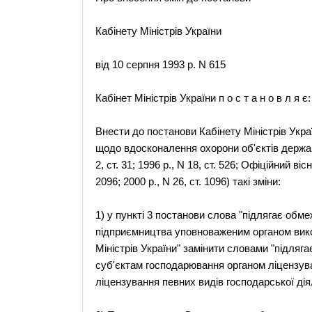
Кабінету Міністрів України
від 10 серпня 1993 р. N 615
Кабінет Міністрів України п о с т а н о в л я є:
Внести до постанови Кабінету Міністрів Украї
щодо вдосконалення охорони об'єктів державн
2, ст. 31; 1996 р., N 18, ст. 526; Офіційний вісн
2096; 2000 р., N 26, ст. 1096) такі зміни:
1) у пункті 3 постанови слова "підлягає обм
підприємництва уповноваженим органом вико
Міністрів України" замінити словами "підляга
суб'єктам господарювання органом ліцензув
ліцензування певних видів господарської діял