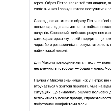
героя. Образ Петра являє той тип людини, я
своїх вчинках і завжди готова поступитися 
Своєрідною антитезою образу Петра в п'єсі 
племені»; людина самотня, він займає незалеж
почуттів. Сповнений глибокого розуміння жи
самохарактеристику, в якій твердить, що не
через його розважливість, розум, готовність
наймитської неволі.
Для Миколи повноцінне життя і воля — понятт
незалежність і свободу — бодай у лавах Чор
Наміри у Миколи значиміші, ніж у Петра: ві
втручається у життєві перипетії, уміє на від
ситуаціях, що вимагають рішучих вольових д
включитися у пошук правди, справедливості
побутовими конфліктами п'єси.