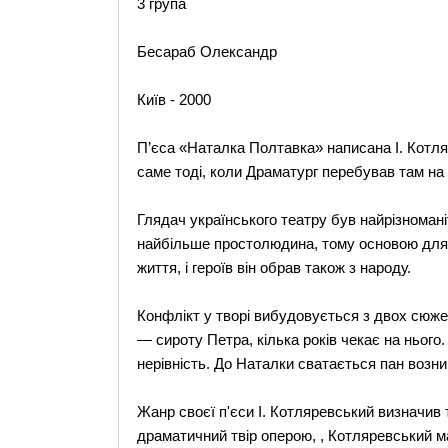
3 група
Бесараб Олександр
Київ - 2000
П’єса «Наталка Полтавка» написана І. Котля
саме тоді, коли Драматург перебував там на 
Глядач українського театру був найрізноманіт
найбільше простолюдина, тому основою для й
життя, і героїв він обрав також з народу.
Конфлікт у творі вибудовується з двох сюже
— сироту Петра, кілька років чекає на нього
нерівність. До Наталки сватається пан возни
Жанр своєї п'єси І. Котляревський визначив
драматичний твір оперою, , Котляревський ма