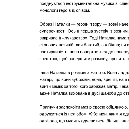
поєднується інструментальна музика зі співо
монологи героїв із співом.
Образ Наталки — героїні твору — зовні начеб 
суперечності. Ось її перша зустріч із возним
викриває її «лукавство». Тоді Наталка намага
станових позицій: «ви багатий, а я бідна; ви
настирливість, вона повертається до попередн
зрештою, щоб завершити розмову, просить не
Інша Наталка в розмові з матір'ю. Вона ладна
матері, що вони зубожіли, вона, врешті, на ї
вийти заміж за того, кого забажає матір. Така
адже Наталка вихована в дусі шаноби до ста
Прагнучи заспокоїти матір своєю обіцянкою,
одружитися із нелюбом: «Женихи, яким я одк
одрізала, що мусить одчепитись, більш, здає