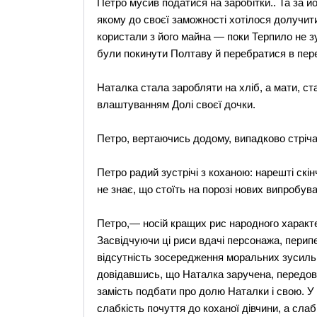
Петро мусив податися на заробітки.. Та за йо
якому до своєї заможності хотілося долучити
користали з його майна — поки Терпило не зу
були покинути Полтаву й перебратися в пер
Наталка стала заробляти на хліб, а мати, с
влаштуванням Долі своєї дочки.
Петро, вертаючись додому, випадково стріча
Петро радий зустрічі з коханою: нарешті скі
не знає, що стоїть на порозі нових випробува
Петро,— носій кращих рис народного характер
Засвідчуючи ці риси вдачі персонажа, перипет
відсутність зосередження моральних зусиль 
довідавшись, що Наталка заручена, передовсі
замість подбати про долю Наталки і свою. У в
слабкість почуття до коханої дівчини, а слаб