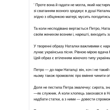
' Проте вона й гадати не могла, який настир
зі сватанням возного зроджує в душі Наталки
згідно з обіцянкою матері, мусить погодитись
Та коли несподівано вертається Петро, Натал
своїм женихом возним і, нарешті, виходить з
У творенні образу Наталки важливими є наро
лунає українська пісня. Рівною мірою вдача
Цей образ є втіленням жіночого типу українк
Петро — до пари Наталці: він, хоч і не такий
ньому також промовляє про вміння чинити о
Доля не пестила Петра змалечку: сирота, зн
—як служник. А коли хлопець закохався в На
надбати статки, а з ними — довести спромож