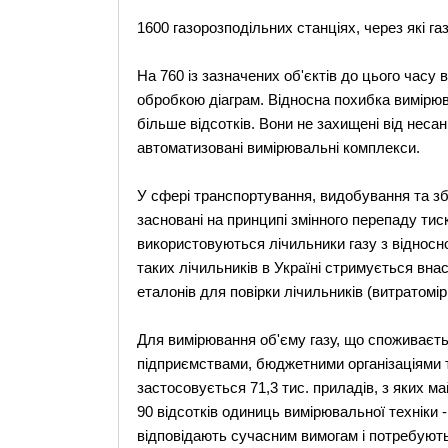
1600 газорозподільних станціях, через які га
На 760 із зазначених об'єктів до цього час
обробкою діаграм. Відносна похибка вимірюв
більше відсотків. Вони не захищені від несан
автоматизовані вимірювальні комплекси.
У сфері транспортування, видобування та збе
засновані на принципі змінного перепаду тис
використовуються лічильники газу з відносн
таких лічильників в Україні стримується внас
еталонів для повірки лічильників (витратомірі
Для вимірювання об'єму газу, що споживає
підприємствами, бюджетними організаціями т
застосовується 71,3 тис. приладів, з яких м
90 відсотків одиниць вимірювальної техніки -
відповідають сучасним вимогам і потребують