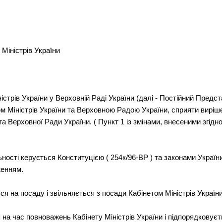
Міністрів України
істрів України у Верховній Раді України (далі - Постійний Предс
м Міністрів України та Верховною Радою України, сприяти вирі
та Верховної Ради України. ( Пункт 1 із змінами, внесеними згід
ьності керується Конституцією ( 254к/96-ВР ) та законами Україн
женням.
я на посаду і звільняється з посади Кабінетом Міністрів України
на час повноважень Кабінету Міністрів України і підпорядковує