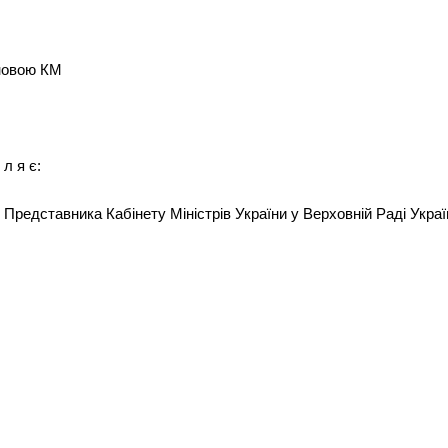
ановою КМ
 л я є:
Представника Кабінету Міністрів України у Верховній Раді Украї