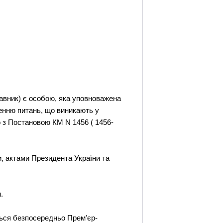
тавник) є особою, яка уповноважена
шенню питань, що виникають у
но з Постановою КМ N 1456 ( 1456-
и, актами Президента України та
.
ться безпосередньо Прем'єр-