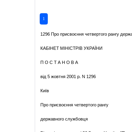
1
1296 Про присвоєння четвертого рангу держа
КАБІНЕТ МІНІСТРІВ УКРАЇНИ
П О С Т А Н О В А
від 5 жовтня 2001 р. N 1296
Київ
Про присвоєння четвертого рангу
державного службовця