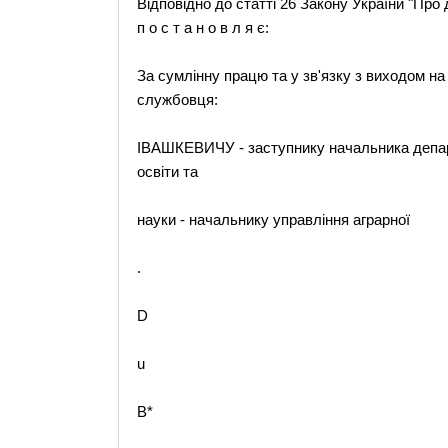
Відповідно до статті 26 Закону України "Про 
п о с т а н о в л я є:
За сумлінну працю та у зв'язку з виходом на
службовця:
ІВАШКЕВИЧУ - заступнику начальника департ
освіти та
науки - начальнику управління аграрної
.
D
u
B*