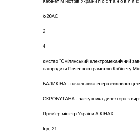
Кабінет Міністрів України п о с т а н о в л я є:
\x20AC
2
4
ємство "Смілянський електромеханічний заво
нагородити Почесною грамотою Кабінету Міні
БАЛИКІНА - начальника енергосилового цех
СКРОБУТАНА - заступника директора з виро
Прем'єр-міністр України А.КІНАХ
Інд. 21