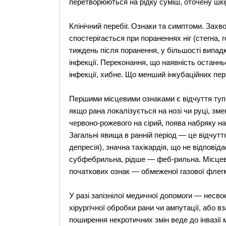
перетворюються на рідку суміш, оточену шкі
Клінічний перебіг. Ознаки та симптоми. Захв
спостерігається при пораненнях ніг (стегна,
тиждень після поранення, у більшості випадк
інфекції. Переконання, що наявність останн
інфекції, хибне. Що менший інкубаційних пер
Першими місцевими ознаками є відчуття тупог
якщо рана локалізується на нозі чи руці, зме
червоно-рожевого на сірий, поява набряку н
Загальні явища в ранній період — це відчутт
депресія), значна тахікардія, що не відповід
субфебрильна, рідше — феб-рильна. Місцеві
початкових ознак — обмеженої газової флегм
У разі запізнілої медичної допомоги — несво
хірургічної обробки рани чи ампутації, або в
поширення некротичних змін веде до інвазії м