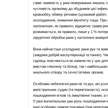
саме: наявність у рані неаерованих кишень т
чутливість організму до збудників цієї інфе
кровообігу, обміну речовин (цукровий діабет, г
охолодження, зниження імунітету тощо. Про ц
залізничних, як правило, відкритих травм ре
розвивається, як правило, лише у 1 % потерп
хірургічної обробки рани у патогенезі анаероб
Вона найчастіше ускладнює рани рук та живо
(завдяки добрій васкуляризації останніх). Ч
сідниць пояснюється як наявністю у цих діля
вмістом глікогену та білка), так і найбільшо
анального отвору та сечостатевих органів.
Особливо небезпечні рани ніг та рук, які у
магістральних судин (та перев'язкою їх), ос
пошкодження м'язів та змертвіння тканин, а 
У разі вогнепальних ран роль пошкодження кі
рані особливо демонстративна (при переломах