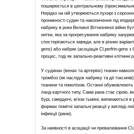
поширюється в центральному (проксимально
Нерідко на ній утворюються пухирі з серозно
проникності судин та накопичення під епідер
набряку в роки Великої Вітчизняної війни бу
нитки, яка за прогресування набряку занурюв
спостерігаються завжди, але в різних варіан
gens) або набряк (асоціація Cl.perfrin-gens з
процес, тоді як запально-реактивні клітинні р
У судинах (венах та артеріях) тканин навкол
тромбоз (як наслідок набряку та дії токсині
тканини та гемолізом. Останні обумовлюють 
ланд-картного типу. Сама рана стає сірою, ви
бурі, смердючі, м'язи тьмяні, випинаються в
формах помітні запальні реакції у вигляді л
інфекції (рани).
За наявності в асоціації чи превалювання Cl.