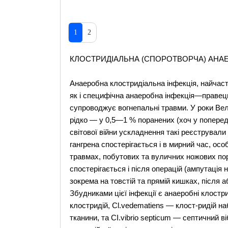
1
2
КЛОСТРИДІАЛЬНА (СПОРОТВОРЧА) АНАЕ
Анаеробна клостридіальна інфекція, найчасті
як і специфічна анаеробна інфекція—правець
супроводжує вогнепальні травми. У роки Вели
рідко — у 0,5—1 % поранених (хоч у поперед
світової війни ускладнення такі реєстрували 
гангрена спостерігається і в мирний час, ос
травмах, побутових та вуличних ножових пор
спостерігається і після операцій (ампутація н
зокрема на товстій та прямій кишках, після аб
Збудниками цієї інфекції є анаеробні клостри
клостридій, Cl.vedematiens — клост-ридій на
тканини, та СІ.vibrio septicum — септичний віб