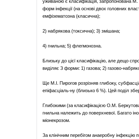
уживаною є класифікація, запропонована М. W
форм інфекції (на основі двох головних влас
емфізематозна (класична);
2) набрякова (токсична); 3) змішана;
4) гнильна; 5) флегмонозна.
Близьку до цієї класифікацію, але дещо сп
виділяє З форми: 1) газова; 2) газово-набряко
Ще M.I. Пирогов розрізняв глибоку, субфасц
епіфасціаль-ну (близько 6 %). Цей поділ збері
Глибокими (за класифікацією О.М. Беркутова)
гнильна належить до поверхневої. Багато і
міонекрозом.
За клінічним перебігом анаеробну інфекцію п