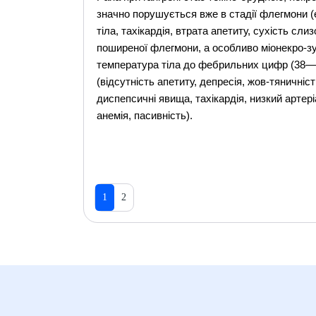
значно порушується вже в стадії флегмони 
тіла, тахікардія, втрата апетиту, сухість сли
поширеної флегмони, а особливо міонекро-зу 
температура тіла до фебрильних цифр (38—40
(відсутність апетиту, депресія, жов-тяничні
диспепсичні явища, тахікардія, низкий артер
анемія, пасивність).
1
2