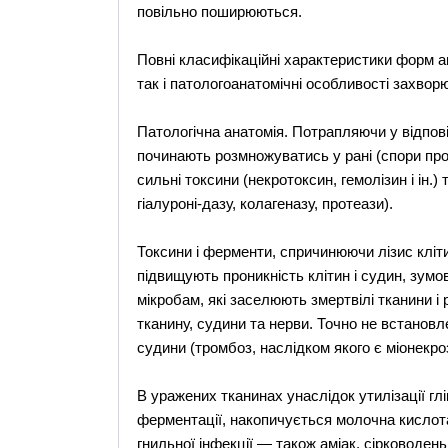
повільно поширюються.
Повні класифікаційні характеристики форм ан
так і патологоанатомічні особливості захвор
Патологічна анатомія. Потрапляючи у відпові
починають розмножуватись у рані (спори про
сильні токсини (некротоксин, гемолізин і ін.
гіалуроні-дазу, колагеназу, протеази).
Токсини і ферменти, спричинюючи лізис кліти
підвищують проникність клітин і судин, зумо
мікробам, які заселюють змертвілі тканини і
тканину, судини та нерви. Точно не встановл
судини (тромбоз, наслідком якого є міонекроз
В уражених тканинах унаслідок утилізації гл
ферментації, накопичується молочна кислота
гнильної інфекції — також аміак, сірководе