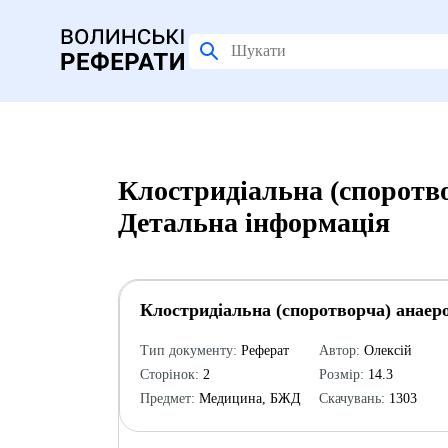
Клостридіальна (споротво
Детальна інформація
Клостридіальна (споротворча) анаеро
Тип документу:
Реферат
Автор:
Олексій
Сторінок:
2
Розмір:
14.3
Предмет:
Медицина, БЖД
Скачувань:
1303