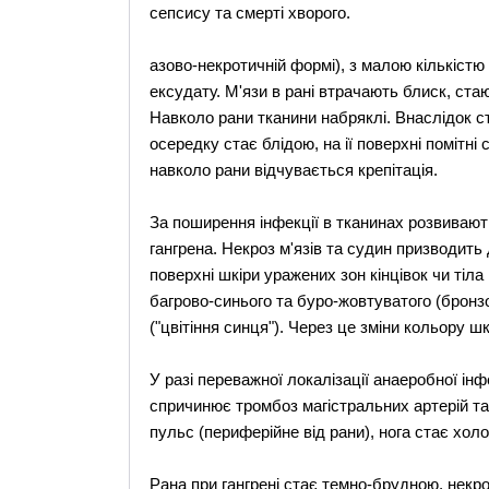
сепсису та смерті хворого.
азово-некротичній формі), з малою кількіст
ексудату. М'язи в рані втрачають блиск, ста
Навколо рани тканини набряклі. Внаслідок 
осередку стає блідою, на ії поверхні помітні
навколо рани відчувається крепітація.
За поширення інфекції в тканинах розвивають
гангрена. Некроз м'язів та судин призводить
поверхні шкіри уражених зон кінцівок чи тіла
багрово-синього та буро-жовтуватого (бронз
("цвітіння синця"). Через це зміни кольору ш
У разі переважної локалізації анаеробної ін
спричинює тромбоз магістральних артерій та га
пульс (периферійне від рани), нога стає хол
Рана при гангрені стає темно-брудною, некр