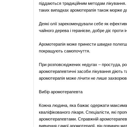
піддаються традиційним методам лікування. 
таких випадках аромотерапія також морже до
Деякі олії зарекомендували себе як ефективні
чайного дерева і геранієве, добре діє проти ін
Аромотерапія може принести швидке полегшен
покращують самопочуття.
При розповсюджених недугах – простуда, р
аромотерапевтичні засоби лікування діють т
аромотерапія може лічити не лише захворюва
Вибір аромотерапевта
Кожна людина, яка бажає одержати максимал
кваліфікованого лікаря. Спеціалісти, які пр
аромотерапевтами. Справжній аромотерапевт 
вивчення самої аромотерапії, він повинен мат