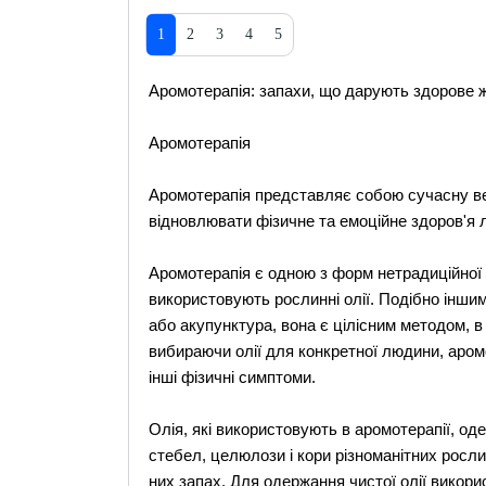
1
2
3
4
5
Аромотерапія: запахи, що дарують здорове ж
Аромотерапія
Аромотерапія представляє собою сучасну ве
відновлювати фізичне та емоційне здоров'я 
Аромотерапія є одною з форм нетрадиційної 
використовують рослинні олії. Подібно іншим
або акупунктура, вона є цілісним методом, в 
вибираючи олії для конкретної людини, аром
інші фізичні симптоми.
Олія, які використовують в аромотерапії, од
стебел, целюлози і кори різноманітних росл
них запах. Для одержання чистої олії викор