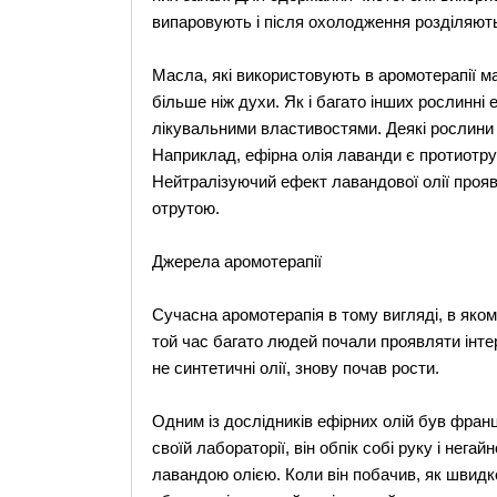
випаровують і після охолодження розділяють
Масла, які використовують в аромотерапії м
більше ніж духи. Як і багато інших рослинні
лікувальними властивостями. Деякі рослин
Наприклад, ефірна олія лаванди є протиотру
Нейтралізуючий ефект лавандової олії проявл
отрутою.
Джерела аромотерапії
Сучасна аромотерапія в тому вигляді, в якому
той час багато людей почали проявляти інтере
не синтетичні олії, знову почав рости.
Одним із дослідників ефірних олій був фран
своїй лабораторії, він обпік собі руку і нега
лавандою олією. Коли він побачив, як швидко