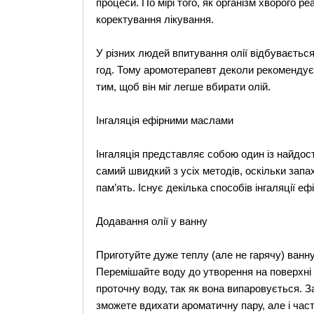
процеси. По мірі того, як організм хворого ре
коректування лікування.
У різних людей впитування олії відбувається
год. Тому аромотерапевт деколи рекомендує п
тим, щоб він міг легше вбирати олій.
Інгаляція ефірними маслами
Інгаляція представляє собою один із найдос
самий швидкий з усіх методів, оскільки запах
пам’ять. Існує декілька способів інгаляції еф
Додавання олії у ванну
Приготуйте дуже теплу (але не гарячу) ванну,
Перемішайте воду до утворення на поверхні 
проточну воду, так як вона випаровується. З
зможете вдихати ароматичну пару, але і част