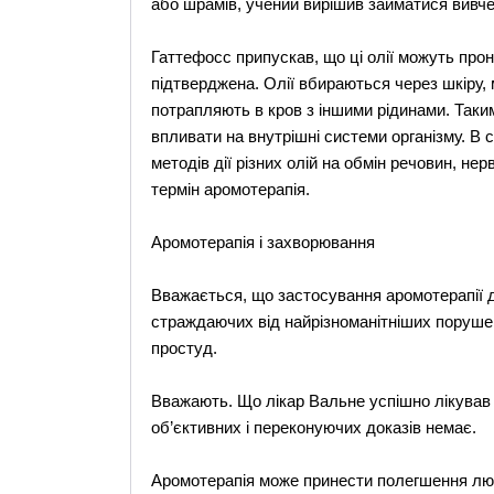
або шрамів, учений вирішив займатися вивче
Гаттефосс припускав, що ці олії можуть прони
підтверджена. Олії вбираються через шкіру, 
потрапляють в кров з іншими рідинами. Таким
впливати на внутрішні системи організму. В
методів дії різних олій на обмін речовин, нер
термін аромотерапія.
Аромотерапія і захворювання
Вважається, що застосування аромотерапії ді
страждаючих від найрізноманітніших поруше
простуд.
Вважають. Що лікар Вальне успішно лікував т
об’єктивних і переконуючих доказів немає.
Аромотерапія може принести полегшення люд