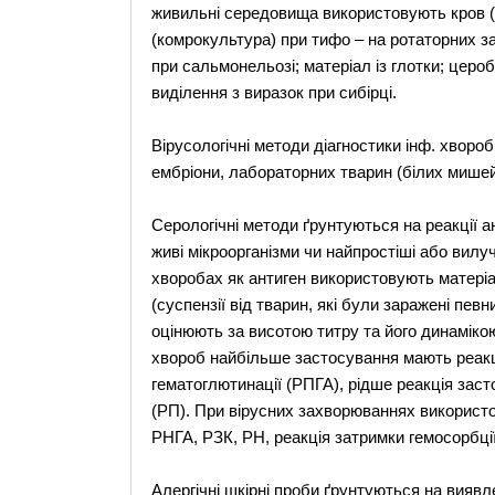
живильні середовища використовують кров (ге
(комрокультура) при тифо – на ротаторних з
при сальмонельозі; матеріал із глотки; цероб
виділення з виразок при сибірці.
Вірусологічні методи діагностики інф. хворо
ембріони, лабораторних тварин (білих мишей)
Серологічні методи ґрунтуються на реакції а
живі мікроорганізми чи найпростіші або вилуч
хворобах як антиген використовують матеріал
(суспензії від тварин, які були заражені пев
оцінюють за висотою титру та його динамікою
хвороб найбільше застосування мають реакці
гематоглютинації (РПГА), рідше реакція заст
(РП). При вірусних захворюваннях використо
РНГА, РЗК, РН, реакція затримки гемосорбції
Алергічні шкірні проби ґрунтуються на виявле