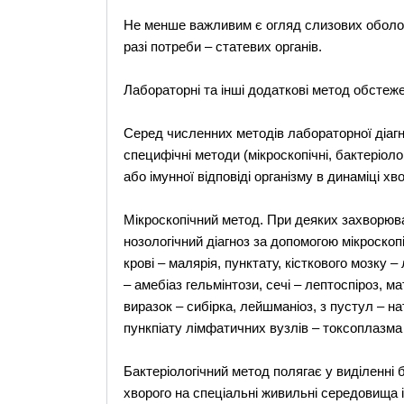
Не менше важливим є огляд слизових оболонок
разі потреби – статевих органів.
Лабораторні та інші додаткові метод обстеж
Серед численних методів лабораторної діаг
специфічні методи (мікроскопічні, бактеріологі
або імунної відповіді організму в динаміці хв
Мікроскопічний метод. При деяких захворюв
нозологічний діагноз за допомогою мікроскопі
крові – малярія, пунктату, кісткового мозку –
– амебіаз гельмінтози, сечі – лептоспіроз, ма
виразок – сибірка, лейшманіоз, з пустул – н
пункпіату лімфатичних вузлів – токсоплазма 
Бактеріологічний метод полягає у виділенні б
хворого на спеціальні живильні середовища і 