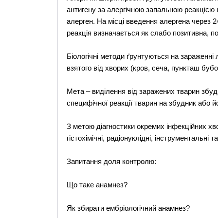
антигену за алергічною запальною реакцією 
алерген. На місці введення алергена через 24
реакція визначається як слабо позитивна, по
Біологічні методи ґрунтуються на зараженні
взятого від хворих (кров, сеча, пункташ бубо
Мета – виділення від заражених тварин збудн
специфічної реакції тварин на збудник або йог
З метою діагностики окремих інфекційних хвор
гістохімічні, радіонуклідні, інструментальні т
Запитання доля контролю:
Що таке анамнез?
Як збирати ембріологічний анамнез?