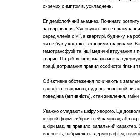
окремих симптомів, ускладнень.
Епідеміологічний анамнез. Починати розпитув
захворювання. З’ясовують чи не спілкувався
серед членів сім'ї, в квартирі, будинку, на р
чи не був у контакті з хворими тваринами. В
гемотрансфузії та інші медичні втручання з 
тварин. Потрібну інформацію можна одержую
праці, дотримання правил особистої гігієни та
Об’єктивне обстеження починають з загально
наявність свідомого, судорог, зовнішній вигля
поведінка (активність), стан живлення, зміни з
Уважно оглядають шкіру хворого. Це дозволя
шкірній формі сибірки і нейшамінозу, або окр
шкіри має, як правило, запальний характер. О
вологість, набряклість, дермографізм, наявні