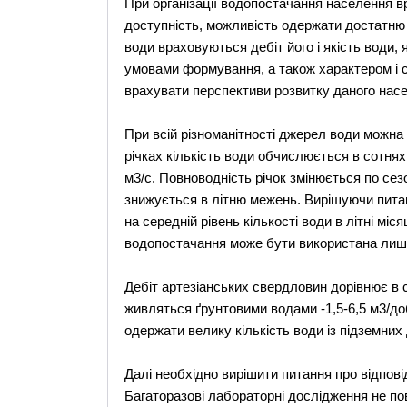
При організації водопостачання населення в
доступність, можливість одержати достатню к
води враховуються дебіт його і якість води,
умовами формування, а також характером і с
врахувати перспективи розвитку даного насел
При всій різноманітності джерел води можна 
річках кількість води обчислюється в сотнях 
м3/с. Повноводність річок змінюється по сезо
знижується в літню межень. Вирішуючи питан
на середній рівень кількості води в літні міс
водопостачання може бути використана лише
Дебіт артезіанських свердловин дорівнює в с
живляться ґрунтовими водами -1,5-6,5 м3/до
одержати велику кількість води із підземни
Далі необхідно вирішити питання про відповід
Багаторазові лабораторні дослідження не пов