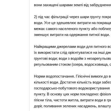
вони захищені шарами землі від забруднення
2) під час фільтрації через шари грунту покр
води. Усе це здешевлює витрати на покращан
межах самого населеного пункту або поблизу 
зменшує витрати на одержання питної води.
Найкращими джерелами води для питного вод
їх використати слід орієнтуватися на інші дж
грунтові води; води з водойм з незарегульов
регульованим стоком (озера, водосховища, с
Норми водопостачання. Гігієнічні вимоги до в
кількості води. Достатня кількість води забе
господарсько-побутового водокористування і
пункту. В основу цих норм покладено: фізіоло
гігієни тіла, чистоти житла, витрати води в 
доріг, поливання зелених насаджень, влашт