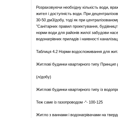
Розраховуючи необхідну кількість води, вра
жител і доступність води. При децентралізо
30-50 дм3/добу, тоді як при централізованом
"Санітарних правил проектування, будівництв
норми води для районів жилої забудови насе
водонагрівних приладів і наявності каналізації
Таблиця 4.2 Норми водоспоживання для житл
Житлові будинки квартирного типу Принцип
(л/добу)
Житлові будинки квартирного типу із водопр
Теж саме із газопроводом -“- 100-125
Житло з ваннами і водонагрівачами на твердо