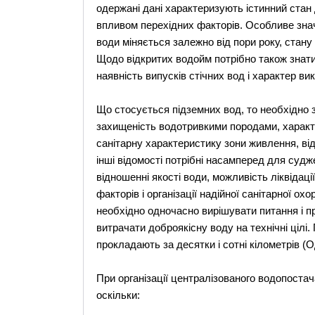
одержані дані характеризують істинний стан д
впливом перехідних факторів. Особливе знач
води міняється залежно від пори року, стану
Щодо відкритих водойм потрібно також знати 
наявність випусків стічних вод і характер в
Що стосується підземних вод, то необхідно 
захищеність водотривкими породами, характер 
санітарну характеристику зони живлення, від
інші відомості потрібні насамперед для суджен
відношенні якості води, можливість ліквідац
факторів і організації надійної санітарної о
необхідно одночасно вирішувати питання і 
витрачати доброякісну воду на технічні цілі.
прокладають за десятки і сотні кілометрів (О
При організації централізованого водопоста
оскільки: