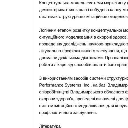
Концептуальна модель системи маркетингу 
деяких приватних задач і побудова класу м
системах структурного імітаційного моделюв
Логічним етапом розвитку концептуальної мо
ситуаційного моделювання в охороні здоров'
проведення досліджень науково-прикладного 
лікувально-профілактичного заснування, що с
двома чи декількома діагнозами. Проаналізо
роботи лікаря від способів оплати його праці 
З використанням засобів системи структурног
Performance Systems, Inc., на базі Владими
співробітництві Владимирського обласного
охорони здоров'я, проведені визначені досл
систем імітаційного моделювання для керува
профілактичного заснування.
Література