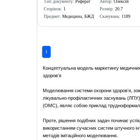
Тип документу:
Реферат
Автор:
Олексій
Сторінок:
1
Розмір:
20.7
Предмет:
Медицина, БЖД
Скачувань:
1189
1
Концептуальна модель маркетингу медичних 
здоров'я
Моделювання системи охорони здоров'я, зо
лікувально-профілактичних заснувань (ЛПУ)
(ОМС), являє собою приклад трудноформализ
Проте, рішення подібних задач починає успі
використанням сучасних систем штучного інте
методів імітаційного моделювання.