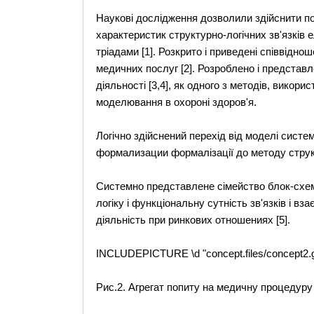
Наукові дослідження дозволили здійснити по
характеристик структурно-логічних зв'язків 
тріадами [1]. Розкрито і приведені співвідно
медичних послуг [2]. Розроблено і представл
діяльності [3,4], як одного з методів, викор
моделювання в охороні здоров'я.
Логічно здійснений перехід від моделі систе
формализации формалізації до методу стру
Системно представлене сімейство блок-схем 
логіку і функціональну сутність зв'язків і 
діяльність при ринкових отношениях [5].
INCLUDEPICTURE \d "concept.files/concept2.g
Рис.2. Агрегат попиту на медичну процедуру