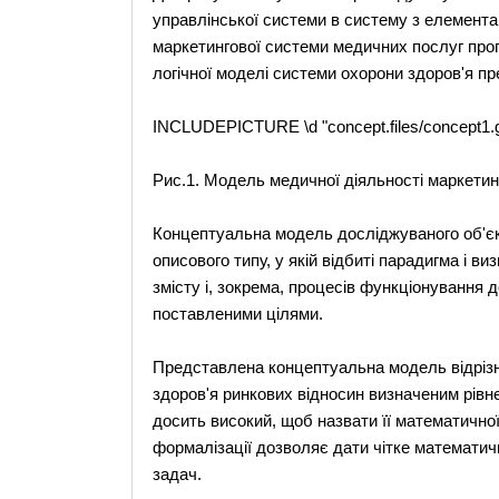
управлінської системи в систему з елемент
маркетингової системи медичних послуг про
логічної моделі системи охорони здоров'я п
INCLUDEPICTURE \d "concept.files/concept1.g
Рис.1. Модель медичної діяльності маркетин
Концептуальна модель досліджуваного об'єк
описового типу, у якій відбиті парадигма і в
змісту і, зокрема, процесів функціонування 
поставленими цілями.
Представлена концептуальна модель відрізн
здоров'я ринкових відносин визначеним рівн
досить високий, щоб назвати її математичної,
формалізації дозволяє дати чітке математич
задач.