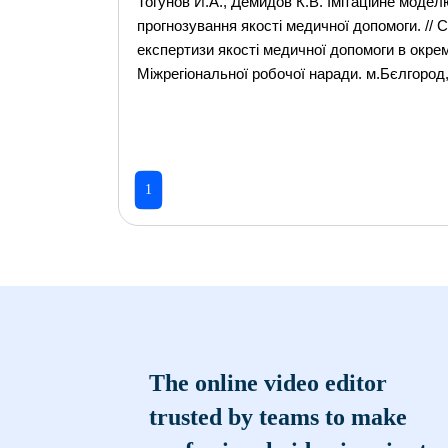
Тогунов И.А., Демидов К.В. Імітаційне моде
прогнозування якості медичної допомоги. // 
експертизи якості медичної допомоги в окрем
Міжрегіональної робочої наради. м.Бєлгород, 1
1
The online video editor
trusted by teams to make