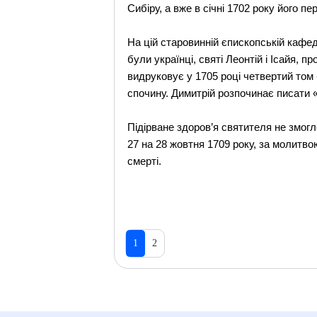
Сибіру, а вже в січні 1702 року його 
На цій старовинній єпископській кафед
були українці, святі Леонтій і Ісайя,
видруковує у 1705 році четвертий том
спочину. Димитрій розпочинає писати «Лі
Підірване здоров’я святителя не змогл
27 на 28 жовтня 1709 року, за молитво
смерті.
1
2