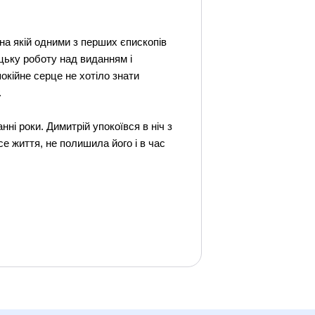
 на якій одними з перших єпископів
ицьку роботу над виданням і
окійне серце не хотіло знати
.
ні роки. Димитрій упокоївся в ніч з
е життя, не полишила його і в час