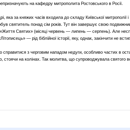
перепризначують на кафедру митрополита Ростовського в Росії.
рі, яка за княжих часів входила до складу Київської митрополії і
 пробув святитель понад сім років. Тут він завершує свою подвижн
 «Життя Святих» (місяці червень — липень — серпень). Але несп
тописець» — рід біблійної історії, яку, однак, закінчити не встиг
о справитися з черговим нападом недуги, особливо частих в остан
ю, стоячи на колінах. Так молитва, що супроводжувала святого вс