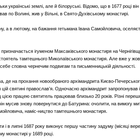
ьки українські землі, але й білоруські. Відомо, що в 1677 році в
вав по Волині, жив у Вільні, в Свято-Духівському монастирі.
їну, а в лютому, на бажання гетьмана Івана Самойловича, оселяєт
у призначається ігуменом Максаківського монастиря на Чернігівщин
стоятель тамтешнього Миколаївського монастиря. Але вже у жов
и себе сповна чернечим подвигам та письменницькій діяльності.
єва, де на прохання новообраного архімандрита Києво-Печерськ
 цій святині православ’я. Одночасно архімандрит запропонував 
д цією працею святитель працював близько 20 років. Різні пер
і він мусив знову повернутися до Батурина: очолити, на вимогу 
амойловича, наміс-ництво тамтешнього монастиря.
 і в липні 1687 року виконує першу частину задуму (місяці вер
у монастирі у 1689 році.