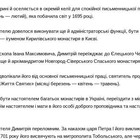
ині й оселяється в окремій келії для спокійної письменницької п
нь — лютий), яка побачила світ у 1695 році.
тителю довелося виконувати ще й адміністраторські функції, бут
. — ігуменом Кирилівського монастиря в Києві.
пископа Івана Максимовича, Димитрій переїжджає до Єлецького Че
 ще й архімандритом Новгород-Сіверського Спаського монастиря
дволікали його від основної письменницької праці, святитель пр
 «Життя Святих» (місяці березень — квітень — травень).
ути настоятелем багатьох монастирів в Україні, переїздити з мі
воїм настоятелем і мати в його особі доброго проповідника та на
тителя Димитрія переломним. За наказом царя Петра I його виклик
701 року його висвячують на митрополита Тобольського, але чере