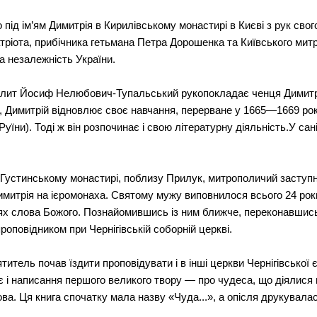
під ім’ям Димитрія в Кирилівському монастирі в Києві з рук сво
патріота, прибічника гетьмана Петра Дорошенка та Київського м
за незалежність України.
рополит Йосиф Нелюбович-Тупальський рукопокладає ченця Димитр
Димитрій відновлює своє навчання, перерване у 1665—1669 роках
и Руїни). Тоді ж він розпочинає і свою літературну діяльність.У с
 Густинському монастирі, поблизу Прилук, митрополичий заступ
имитрія на ієромонаха. Святому мужу виповнилося всього 24 роки
ідях слова Божого. Познайомившись із ним ближче, переконавшись 
роповідником при Чернігівській соборній церкві.
ель почав їздити проповідувати і в інші церкви Чернігівської єпа
ає і написання першого великого твору — про чудеса, що діялися
ова. Ця книга спочатку мала назву «Чуда...», а опісля друкувал