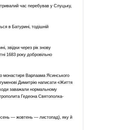
ін тривалий час перебував у Слуцьку,
ься в Батурині, тодішній
і, звідки через рік знову
тні 1683 року добровільно
ого монастиря Варлаама Ясинського
ігуменові Димитрію написати «Життя
ешкоди заважали нормальному
митрополита Гедеона Святополка-
есень — жовтень — листопад), яку й