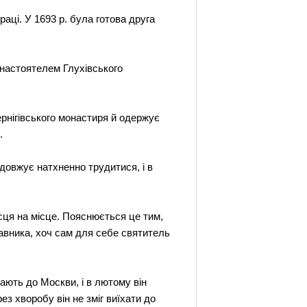
раці. У 1693 р. була готова друга
и настоятелем Глухівського
рнігівського монастиря й одержує
.
одовжує натхненно трудитися, і в
сця на місце. Пояснюється це тим,
ставника, хоч сам для себе святитель
ають до Москви, і в лютому він
з хворобу він не зміг виїхати до