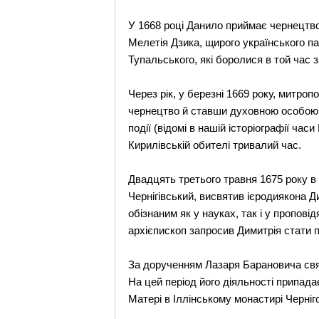
У 1668 році Данило приймає чернецтво 
Мелетія Дзика, щирого українського 
Тупальського, які боролися в той час 
Через рік, у березні 1669 року, мит
чернецтво й ставши духовною особою, 
події (відомі в нашій історіографії час
Кирилівській обителі тривалий час.
Двадцять третього травня 1675 року в
Чернігівський, висвятив ієродиякона Д
обізнаним як у науках, так і у пропов
архієпископ запросив Димитрія стати п
За дорученням Лазаря Барановича святит
На цей період його діяльності припад
Матері в Іллінському монастирі Черніг