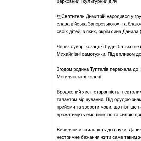
церковний і культурний діяч
Святитель Димитрій народився у грудн
слава війська Запорозького», та благ
своїх дітей, з яких, окрім сина Данил
Через суворі козацькі будні батько не
Михайлівні самотужки. Під впливом доб
Згодом родина Тупталів переїхала до 
Могилянської колегії.
Вроджений хист, старанність, невтолим
талантом віршування. Під орудою знам
прийоми та звороти мови, що пізніше 
вражатимуть емоційністю та силою док
Виявляючи схильність до науки, Данил
нестримне бажання жити саме таким ж