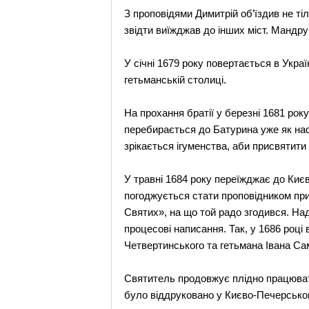
З проповідями Димитрій об’їздив не тіл
звідти виїжджав до інших міст. Мандру
У січні 1679 року повертається в Укра
гетьманській столиці.
На прохання братії у березні 1681 рок
перебирається до Батурина уже як на
зрікається ігуменства, аби присвятит
У травні 1684 року переїжджає до Ки
погоджується стати проповідником при
Святих», на що той радо згодився. На
процесові написання. Так, у 1686 роц
Четвертинського та гетьмана Івана С
Святитель продовжує плідно працювати
було віддруковано у Києво-Печерськом