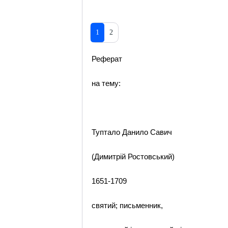
1
2
Реферат
на тему:
Туптало Данило Савич
(Димитрій Ростовський)
1651-1709
святий; письменник,