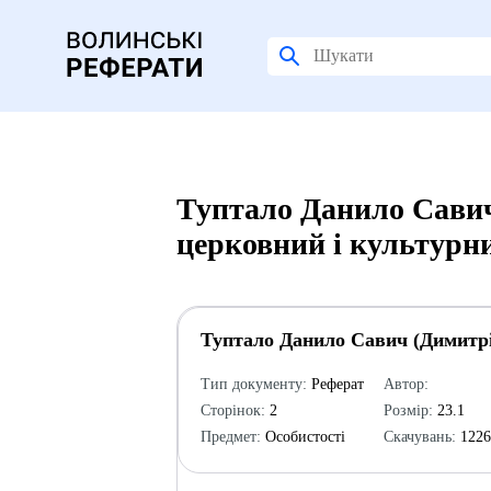
Туптало Данило Савич
церковний і культурни
Туптало Данило Савич (Димитрі
Тип документу:
Реферат
Автор:
Сторінок:
2
Розмір:
23.1
Предмет:
Особистості
Скачувань:
122