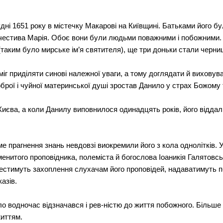
і 1651 року в містечку Макарові на Київщині. Батьками його бул
очестива Марія. Обоє вони були людьми поважними і побожними. 
а (таким було мирське ім’я святителя), ще три доньки стали черни
 міг приділяти синові належної уваги, а тому доглядати й виховув
рої і чуйної материнської душі зростав Данило у страх Божому 
Києва, а коли Данилу виповнилося одинадцять років, його віддал
е прагнення знань невдовзі виокремили його з кола однолітків. 
енитого проповідника, полеміста й богослова Іоаникія Галятовсь
нестимуть захоплення слухачам його проповідей, надаватимуть п
азів.
о водночас відзначався і рев-ністю до життя побожного. Більше 
иттям.