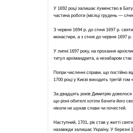
У 1692 році залишає ігуменство в Батур
частина роботи (місяці грудень — січе
З червня 1694 р. до січня 1697 р. свя
монастиря, а з січня до червня 1697 р
У липні 1697 року, на прохання архіє
титул архімандрита, а незабаром стає
Попри численні справи, що постійно ві
1700 році у Києві виходить третій том
За двадцять років Димитрію довелося б
що різні обителі хотіли бачити його с
ніколи не шукав слави чи почестей.
Наступний, 1701, рік став у житті свя
назавжди залишає Україну. У березні 1