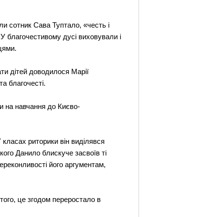
и сотник Сава Туптало, «честь і
У благочестивому дусі виховували і
цями.
ати дітей доводилося Марії
та благочесті.
и на навчання до Києво-
У класах риторики він виділявся
кого Данило блискуче засвоїв ті
ереконливості його аргументам,
того, це згодом переростало в