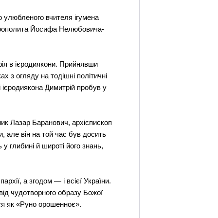
го улюбленого вчителя ігумена
итрополита Йосифа Нелюбовича-
ія в ієродиякони. Прийнявши
 з огляду на тодішні політичні
ані ієродиякона Димитрій пробув у
ник Лазар Баранович, архієпископ
, але він на той час був досить
у глибині й широті його знань,
рхії, а згодом — і всієї України.
 від чудотворного образу Божої
ася як «Руно орошенноє».