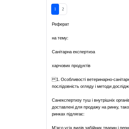
1
2
Реферат
на тему:
Санітарна експертиза
харчових продуктів
1. Особливості ветеринарно-санітарно
послідовність огляду і методи дослід
Санекспертизу туш і внутрішніх органів
доставлені для продажу на ринку, тако
ринках підлягає:
М'ясо усіх видів забійних тварин і пе