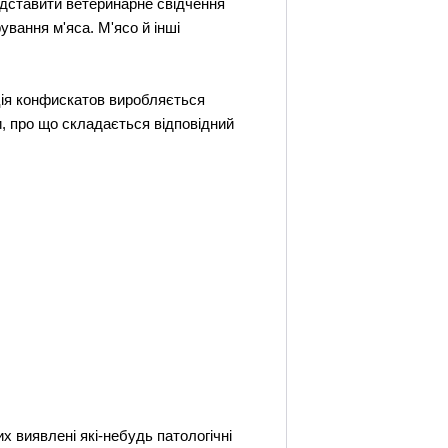
редставити ветеринарне свідчення
ування м'яса. М'ясо й інші
ація конфискатов виробляється
, про що складається відповідний
их виявлені які-небудь патологічні