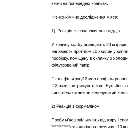
зміни на попередніх крапках.
Фізико-хімічне дослідження м'яса:
1). Реакція із сірчанокислою міддю.
У конічну колбу поміщають 20 м фаршу
нагрівають протягом 10 хвилин у кипл
пробірку, поміщену в склянку з холодн
фільтрований папір.
Після фільтрації 2 мол профільтровані
2-3 рази і витримують 5 хв. Бульйон з
синьо-блакитний чи зеленуватий коль
2) Реакція з формаліном.
Пробу м'яса звільняють від жиру і сп
***********фізіологічного розчину і 1