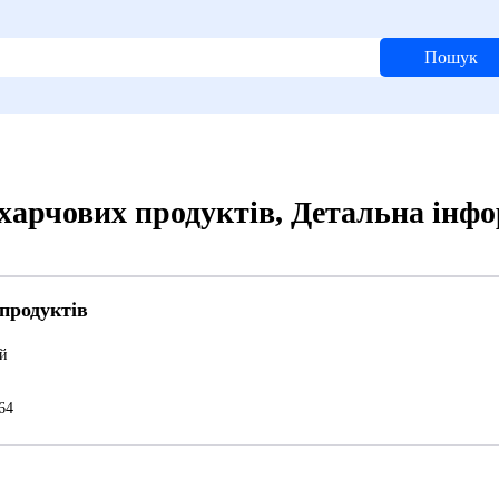
Пошук
 харчових продуктів, Детальна інф
продуктів
й
64