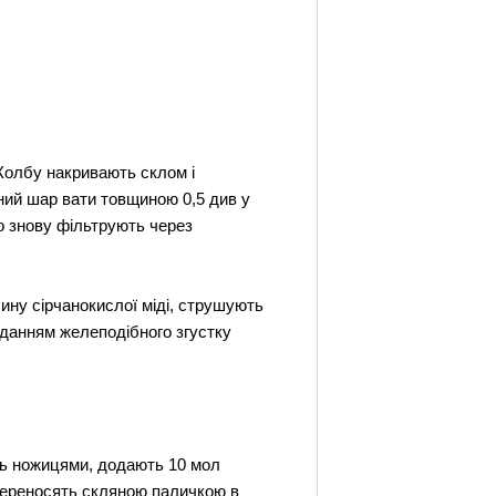
Колбу накривають склом і
ьний шар вати товщиною 0,5 див у
го знову фільтрують через
чину сірчанокислої міді, струшують
аданням желеподібного згустку
ють ножицями, додають 10 мол
у переносять скляною паличкою в