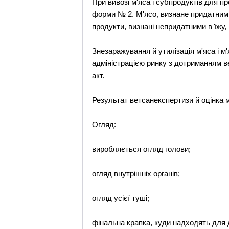
При вивозі м'яса і субпродуктів для 
форми № 2. М'ясо, визнане придатним у 
продукти, визнані непридатними в їжу, 
Знезаражування й утилізація м'яса і м
адміністрацією ринку з дотриманням в
акт.
Результат ветсанекспертизи й оцінка 
Огляд:
виробляється огляд голови;
огляд внутрішніх органів;
огляд усієї туші;
фінальна крапка, куди надходять для до