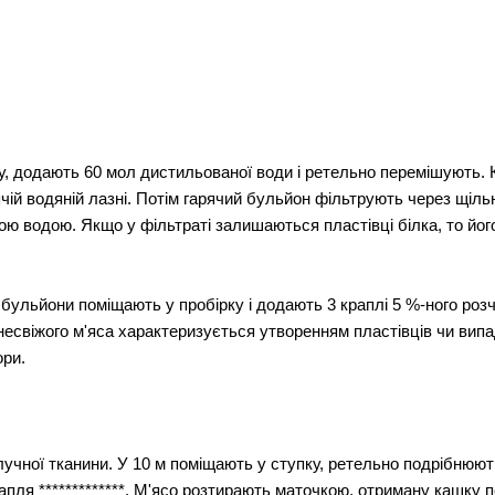
, додають 60 мол дистильованої води і ретельно перемішують. 
ячій водяній лазні. Потім гарячий бульйон фільтрують через щіл
ою водою. Якщо у фільтраті залишаються пластівці білка, то йо
 бульйони поміщають у пробірку і додають 3 краплі 5 %-ного роз
 несвіжого м'яса характеризується утворенням пластівців чи вип
ори.
олучної тканини. У 10 м поміщають у ступку, ретельно подрібню
0 крапля *************. М'ясо розтирають маточкою, отриману кашк