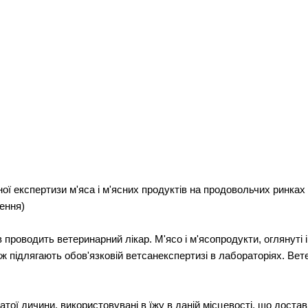
ї експертизи м'яса і м'ясних продуктів на продовольчих ринках
ження)
 проводить ветеринарний лікар. М'ясо і м'ясопродукти, оглянуті і
ж підлягають обов'язковій ветсанекспертизі в лабораторіях. Вет
рнатої дичини, використовувані в їжу в даній місцевості, що дост