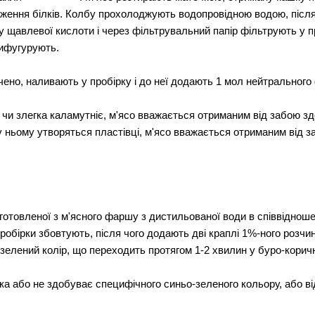
дження білків. Колбу прохолоджують водопровідною водою, після 
 щавлевої кислоти і через фільтрувальний папір фільтрують у п
рифугурують.
ачено, наливають у пробірку і до неї додають 1 мол нейтрального
и злегка каламутніє, м'ясо вважається отриманим від забою зд
у ньому утворяться пластівці, м'ясо вважається отриманим від з
готовленої з м'ясного фаршу з дистильованої води в співвідноше
пробірки збовтують, після чого додають дві краплі 1%-ного розч
зелений колір, що переходить протягом 1-2 хвилин у буро-коричн
а або не здобуває специфічного синьо-зеленого кольору, або в