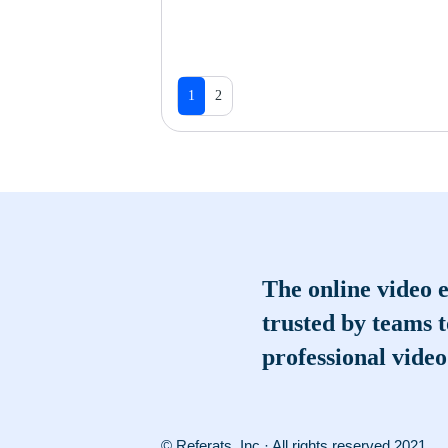
1
2
The online video e
trusted by teams 
professional video
© Referats, Inc · All rights reserved 2021