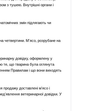
ом з тушею. Внутрішні органи і
натомічних змін підлягають чи
 на четвертини. М'ясо, розрубане на
еринарну довідку, оформлену у
ро те, що тварина була оглянута
оденням Правилам і що вони виходять
ля продажу доставлені м'ясо і
ред'явлення ветеринарної довідки. У