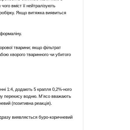
чого вміст її нейтралізують
робірку. Якщо витяжка виявиться
 формаліну.
орової тварини; якщо фільтрат
абою хворого тваринного чи убитого
нні 1:4, додають 5 крапля 0,2%-ного
ину перекису водню. М'ясо вважають
евий (позитивна реакція).
ідразу виявляється буро-коричневий