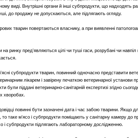
му виді. Внутрішні органи й інші субпродукти, що надходять раз
уші, до продажу не допускаються, але підлягають огляду.
орових тварин повертаються власнику, а при виявленні патологоа
 на ринку пред'являються цілі чи туші гаси, розрубані чи навпіл
кається.
'ясні субпродукти тварин, повинний одночасно представити вет
еринарним лікарем і завірену печаткою ветеринарної установи п
кти були піддані ветеринарно-санітарній експертизі згідно сьог
их хворобах.
 довідці повинні бути зазначені дата і час забою тварини. Якщо д
 то таке м'ясо і субпродукти поміщають у санітарну камеру до п
со і субпродукти підлягають лабораторному дослідженню.