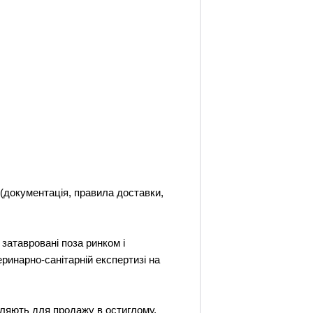
 (документація, правила доставки,
 затавровані поза ринком і
еринарно-санітарній експертизі на
авляють для продажу в остиглому,