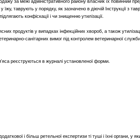
продажу за межі адміністративного району власник їх повинний п
їжу, таврують у порядку, як зазначено в діючій Інструкції з тавр
підлягають конфіскації і чи знищенню утилізації.
'ясних продуктів у випадках інфекційних хвороб, а також утиліз
етеринарно-санітарних вимог під контролем ветеринарної служби
м'яса реєструються в журналі установленої форми.
даткової і більш ретельної експертизи ті туші і їхні органи, у як