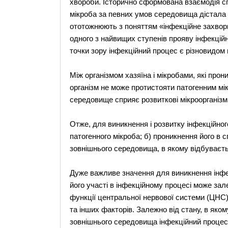
хвороби. Історично сформована взаємодія сп
мікроба за певних умов середовища дістала 
ототожнюють з поняттям «інфекційне захвор
одного з найвищих ступенів прояву інфекційн
точки зору інфекційний процес є різновидом 
Між організмом хазяїна і мікробами, які про
організм не може протистояти патогенним мік
середовище сприяє розвиткові мікроорганізм
Отже, для виникнення і розвитку інфекційног
патогенного мікроба; б) проникнення його в 
зовнішнього середовища, в якому відбуваєтьс
Дуже важливе значення для виникнення інфек
його участі в інфекційному процесі може зале
функції центральної нервової системи (ЦНС), 
та інших факторів. Залежно від стану, в яко
зовнішнього середовища інфекційний процес