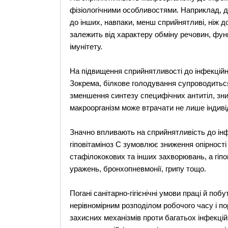
фізіологічними особливостями. Наприклад, д
до інших, навпаки, менш сприйнятливі, ніж до
залежить від характеру обміну речовин, функ
імунітету.
На підвищення сприйнятливості до інфекцій
Зокрема, білкове голодування супроводитьс
зменшення синтезу специфічних антитіл, зни
макроорганізм може втрачати не лише індивід
Значно впливають на сприйнятливість до інф
гіповітаміноз С зумовлює зниження опірності
стафілококових та інших захворювань, а гіпо
уражень, бронхопневмонії, грипу тощо.
Погані санітарно-гігієнічні умови праці й побу
нерівномірним розподілом робочого часу і 
захисних механізмів проти багатьох інфекці