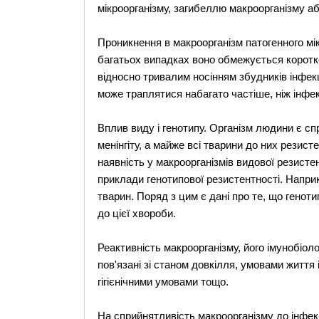
мікроорганізму, загибеллю макроорганізму а
Проникнення в макроорганізм патогенного мі
багатьох випадках воно обмежується коротк
відносно тривалим носінням збудників інфек
може траплятися набагато частіше, ніж інфек
Вплив виду і генотипу. Організм людини є сп
менінгіту, а майже всі тварини до них резист
наявність у макроорганізмів видової резистен
приклади генотипової резистентності. Напри
тварин. Поряд з цим є дані про те, що генот
до цієї хвороби.
Реактивність макроорганізму, його імунобіоло
пов'язані зі станом довкілля, умовами життя 
гігієнічними умовами тощо.
На сприйнятливість макроорганізму до інфекці