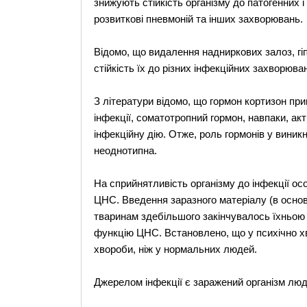
знижують стійкість організму до патогенних 
розвиткові пневмоній та інших захворювань.
Відомо, що видалення надниркових залоз, гі
стійкість їх до різних інфекційних захворюва
З літератури відомо, що гормон кортизон при
інфекції, соматотропний гормон, навпаки, а
інфекційну дію. Отже, роль гормонів у виникн
неоднотипна.
На сприйнятливість організму до інфекції о
ЦНС. Введення заразного матеріалу (в осно
тваринам здебільшого закінчувалось їхньою
функцію ЦНС. Встановлено, що у психічно хв
хвороби, ніж у нормальних людей.
Джерелом інфекції є заражений організм люд