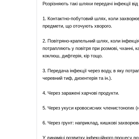
Розрізняють такі шляхи передачі інфекції ві
1. Контактно-побутовий шлях, коли захворю
предмети, що оточують хворого.
2. Повітряно-крапельний шлях, коли інфекці
потрапляють у повітря при розмові, чханні, 
коклюш, дифтерія, кір тощо.
3. Передача інфекції через воду, в яку потр
черевний тиф, дизентерія та ін.).
4. Через заражені харчові продукти.
5. Через укуси кровосисних членистоногих (н
6. Через грунт: наприклад, кишкові захворюв
У динаміці розвитку інфекційного процесу роз