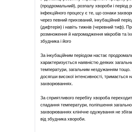
(продромальний), розпалу хвороби і період
інфекційного процесу є те, що ознаки захво
через певний прихований, інкубаційний період
(дифтерія) і навіть тижнів (черевний тиф). П
розмноження й нагромадження мікробів та їхн
збудника і його
За інкубаційним періодом настає продромаль
характеризується наявністю деяких загальн
температури, загальним нездужанням тощо. 
досягши високої інтенсивності, тримається н
захворюваннях.
За сприятливого перебігу хвороба переходит
спадання температури, поліпшення загального
захворюваннях клінічне одужування не збігає
від збудника хвороби.